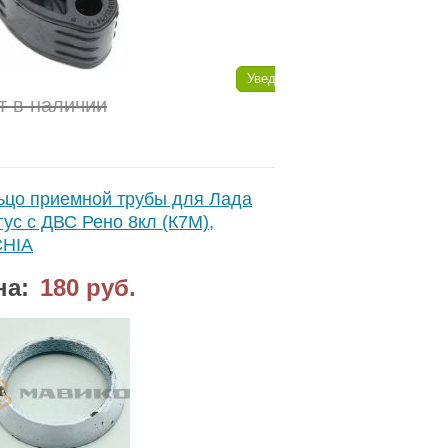
Уведомить
т в наличии
ьцо приемной трубы для Лада
гус с ДВС Рено 8кл (К7М),
HIA
на:
180 руб.