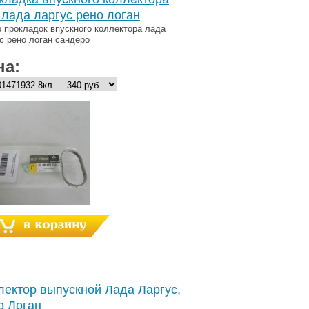
 лада ларгус рено логан
 прокладок впускного коллектора лада
с рено логан сандеро
на:
лектор выпускной Лада Ларгус,
о Логан