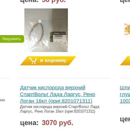
Уведомить
Датчик кислорода верхний
Шпи
СтартВольт Лада Ларгус, Рено
глу
ено
Логан 16кл (ориг.8201071311)
100
Датчик кислорода верхний СтартВольт Лада
Ларгус, Рено Логан 16кл (ориг.8201071311)
це
цена:
3070 руб.