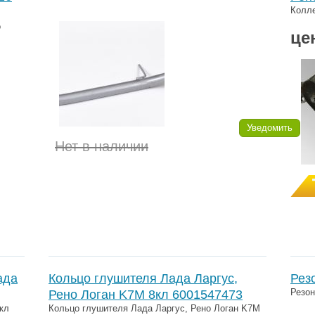
Колле
о
це
Уведомить
Нет в наличии
ада
Кольцо глушителя Лада Ларгус,
Рез
Резон
Рено Логан K7M 8кл 6001547473
кл
Кольцо глушителя Лада Ларгус, Рено Логан K7M