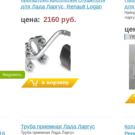
для Лада Ларгус, Renault Logan
для
Набор
ларгу
цена:
2160 руб.
це
Уведомить
Труба приемная Лада Ларгус
Кол
Труба приемная Лада Ларгус
16
Рен