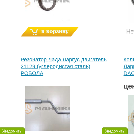
Не
Резонатор Лада Ларгус двигатель
Кол
21129 (углеродистая сталь)
Лар
РОБОЛА
DAC
це
Уведомить
Уведомить