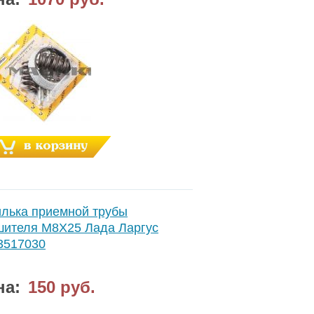
лька приемной трубы
шителя М8Х25 Лада Ларгус
3517030
на:
150 руб.