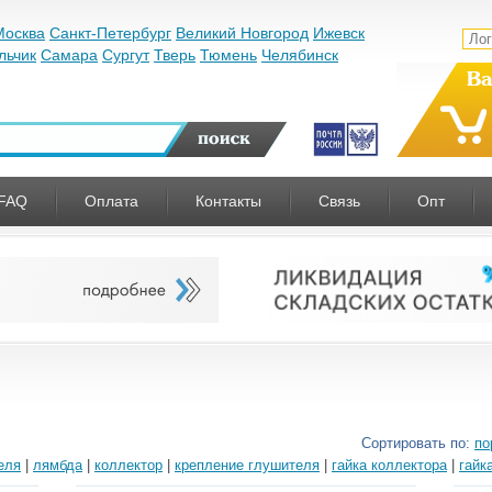
Москва
Санкт-Петербург
Великий Новгород
Ижевск
льчик
Самара
Сургут
Тверь
Тюмень
Челябинск
Ва
FAQ
Оплата
Контакты
Связь
Опт
Сортировать по:
по
еля
|
лямбда
|
коллектор
|
крепление глушителя
|
гайка коллектора
|
гайк