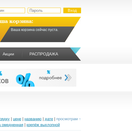
ша корзина:
Ваша корзина сейчас пуста.
Акции
РАСПРОДАЖА
рядку
|
цене
|
названию
|
дате
|
просмотрам ↑
а омедненная
|
крепёж выхлопной