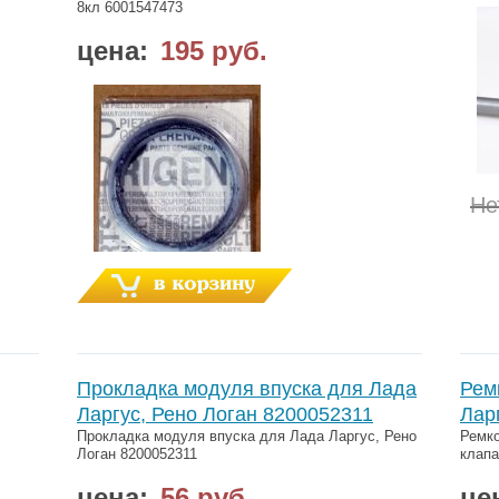
8кл 6001547473
цена:
195 руб.
Не
Прокладка модуля впуска для Лада
Рем
Ларгус, Рено Логан 8200052311
Лар
Прокладка модуля впуска для Лада Ларгус, Рено
Ремко
Логан 8200052311
клапа
цена:
56 руб.
це