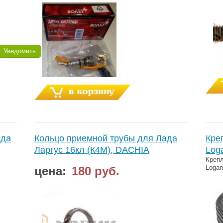
Уведомить
ада
Кольцо приемной трубы для Лада
Кре
Ларгус 16кл (К4М), DACHIA
Loga
Крепл
Logan
цена:
180 руб.