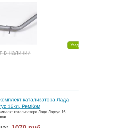
Уведомить
т в наличии
комплект катализатора Лада
гус 16кл, РемКом
мплект катализатора Лада Ларгус 16
нов
на:
1070 руб.