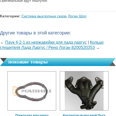
Оригинальные идут поштучно
Категории:
Система выхлопных газов
,
Логан Шоп
Другие товары в этой категории:
←
Паук 4-2-1 из нержавейки для лада ларгус
|
Кольцо
глушителя Лада Ларгус / Рено Логан 8200520353
→
похожие товары
Прокладка впускного
Коллектор выпускной Лада