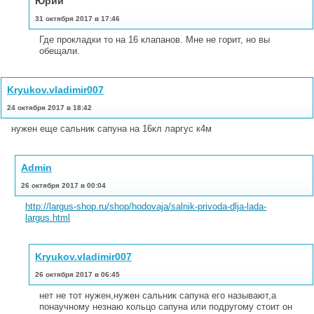
Юрий
31 октября 2017 в 17:46
Где прокладки то на 16 клапанов. Мне не горит, но вы
обещали.
Kryukov.vladimir007
24 октября 2017 в 18:42
нужен еще сальник сапуна на 16кл ларгус к4м
Admin
26 октября 2017 в 00:04
http://largus-shop.ru/shop/hodovaja/salnik-privoda-dlja-lada-
largus.html
Kryukov.vladimir007
26 октября 2017 в 06:45
нет не тот нужен,нужен сальник сапуна его называют,а
понаучному незнаю кольцо сапуна или подругому стоит он