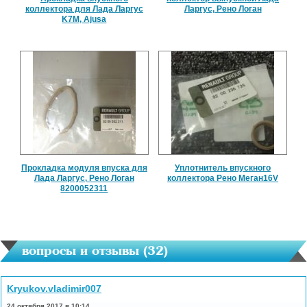
коллектора для Лада Ларгус
Ларгус, Рено Логан
K7M, Ajusa
Прокладка модуля впуска для
Уплотнитель впускного
Лада Ларгус, Рено Логан
коллектора Рено Меган16V
8200052311
вопросы и отзывы (
32
)
Kryukov.vladimir007
24 октября 2017 в 10:14