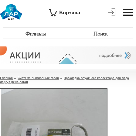
Корзина
Филиалы
Поиск
Главная
→
Система выхлопных газов
→
Прокладка впускного коллектора для лада
ларгус рено логан