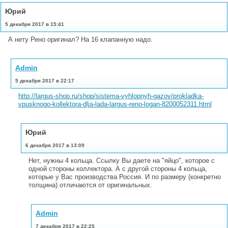
Юрий
5 декабря 2017 в 15:41
А нету Рено оригинал? На 16 клапанную надо.
Admin
5 декабря 2017 в 22:17
http://largus-shop.ru/shop/sistema-vyhlopnyh-gazov/prokladka-
vpusknogo-kollektora-dlja-lada-largus-reno-logan-8200052311.html
Юрий
6 декабря 2017 в 13:09
Нет, нужны 4 кольца. Ссылку Вы даете на "яйцо", которое с
одной стороны коллектора. А с другой стороны 4 кольца,
которые у Вас производства Россия. И по размеру (конкретно
толщина) отличаются от оригинальных.
Admin
7 декабря 2017 в 22:25