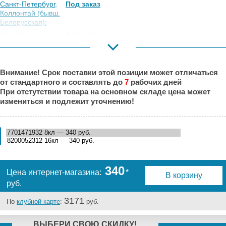
Санкт-Петербург,
Под заказ
Коллонтай (бывш.
Белорусская):
Москва,
Под заказ
Коровинское
Шоссе:
Москва, Южный
Под заказ
Внимание! Срок поставки этой позиции может отличаться
Порт:
от стандартного и составлять до
7
рабочих дней
Великий Новгород:
Под заказ
При отстутствии товара на основном складе цена может
Краснодар:
Под заказ
измениться и подлежит уточнению!
Нальчик:
Под заказ
Самара:
Под заказ
Тверь:
Под заказ
Тюмень:
Под заказ
Челябинск:
Под заказ
340
Цена интернет-магазина:
*
В корзину
руб.
3171
По
клубной карте
:
руб.
ВЫБЕРИ СВОЮ СКИДКУ!