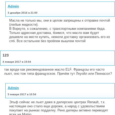
Admin
3 декабря 2016 в 21:00
Масла не только мы, они в целом запрещены к отправке почтой
(любые жидкости).
В Воркуте, к сожалению, с транспортными компаниями беда.
Только адресная доставка, боимся, что масло вам будет
дешевле на месте купить, нежели доставку организовать его из
спб. Все остальное без проблем вышлем почтой
123
4 января 2017 в 15:04
так вроде как рекомендованное масло ELF. Французы его часто
льют, оно тож типа французское. Причём тут Лкуойл или Пеннасол?
Admin
5 января 2017 в 10:54
Эльф сейчас не льют даже в дилерских центрах Renault, т.к.
настоящее оно стало еще дороже, а народ с удовольствием
покупает на рынках подделку. Рено дилеры активно переводят
всех на Motrio.