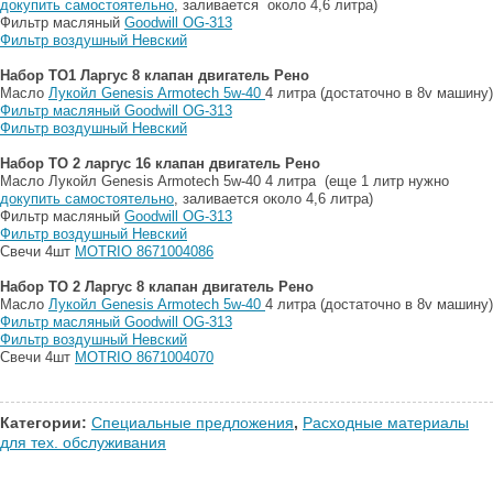
докупить самостоятельно
, заливается около 4,6 литра)
Фильтр масляный
Goodwill OG-313
Фильтр воздушный Невский
Набор ТО1 Ларгус 8 клапан двигатель Рено
Масло
Лукойл Genesis Armotech 5w-40
4 литра (достаточно в 8v машину)
Фильтр масляный Goodwill OG-313
Фильтр воздушный Невский
Набор ТО 2 ларгус 16 клапан двигатель Рено
Масло Лукойл Genesis Armotech 5w-40 4 литра (еще 1 литр нужно
докупить самостоятельно
, заливается около 4,6 литра)
Фильтр масляный
Goodwill OG-313
Фильтр воздушный Невский
Свечи 4шт
MOTRIO
8671004086
Набор ТО 2 Ларгус 8 клапан двигатель Рено
Масло
Лукойл Genesis Armotech 5w-40
4 литра (достаточно в 8v машину)
Фильтр масляный Goodwill OG-313
Фильтр воздушный Невский
Свечи 4шт
MOTRIO
8671004070
Категории:
Специальные предложения
,
Расходные материалы
для тех. обслуживания