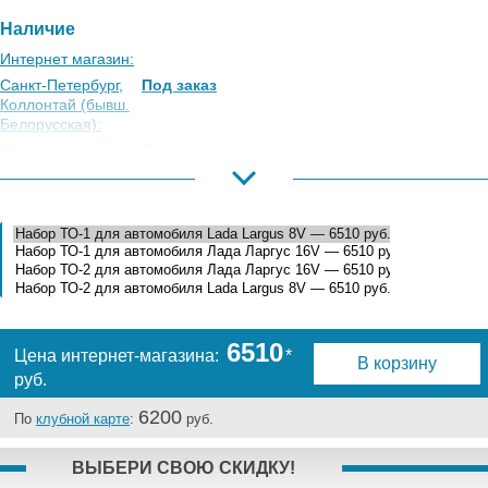
Наличие
Интернет магазин:
Санкт-Петербург,
Под заказ
Коллонтай (бывш.
Белорусская):
Москва,
Под заказ
Коровинское
Шоссе:
Москва, Южный
Под заказ
Порт:
Великий Новгород:
Под заказ
Краснодар:
Под заказ
Нальчик:
Под заказ
Самара:
Под заказ
6510
Цена интернет-магазина:
*
В корзину
Тверь:
Под заказ
руб.
Тюмень:
Под заказ
6200
Челябинск:
Под заказ
По
клубной карте
:
руб.
ВЫБЕРИ СВОЮ СКИДКУ!