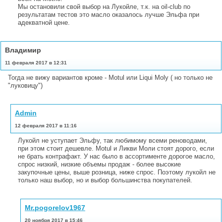
Мы остановили свой выбор на Лукойле, т.к. на oil-club по
результатам тестов это масло оказалось лучше Эльфа при
адекватной цене.
Владимир
11 февраля 2017 в 12:31
Тогда не вижу вариантов кроме - Motul или Liqui Moly ( но только не
"луковицу")
Admin
12 февраля 2017 в 11:16
Лукойл не уступает Эльфу, так любимому всеми реноводами,
при этом стоит дешевле. Motul и Ликви Моли стоят дорого, если
не брать контрафакт. У нас было в ассортименте дорогое масло,
спрос низкий, низкие объемы продаж - более высокие
закупочные цены, выше розница, ниже спрос. Поэтому лукойл не
только наш выбор, но и выбор большинства покупателей.
Mr.pogorelov1967
20 ноября 2017 в 15:46