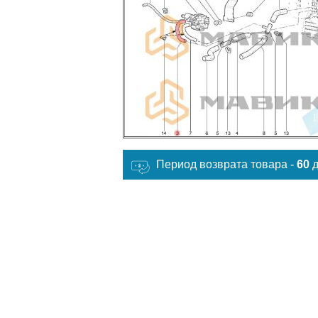
Период возврата товара -
60
д