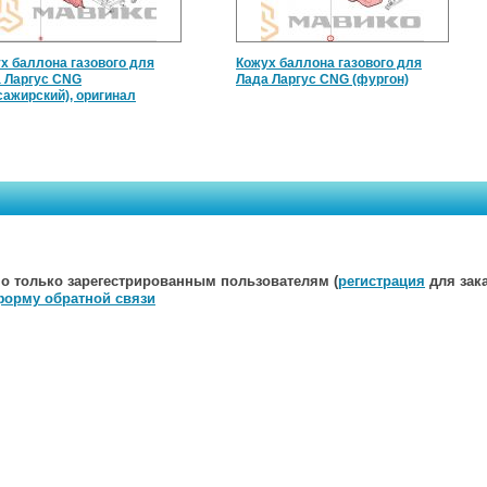
х баллона газового для
Кожух баллона газового для
 Ларгус CNG
Лада Ларгус CNG (фургон)
сажирский), оригинал
о только зарегестрированным пользователям (
регистрация
для зака
форму обратной связи