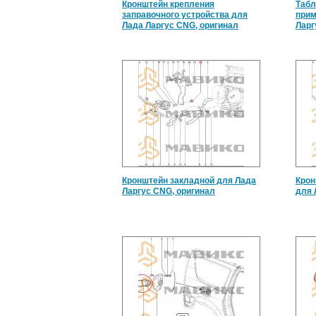
Кронштейн крепления
Табл
заправочного устройства для
прим
Лада Ларгус CNG, оригинал
Ларг
Кронштейн закладной для Лада
Крон
Ларгус CNG, оригинал
для 