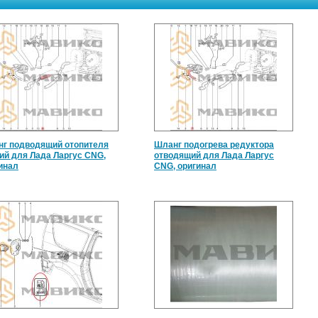
г подводящий отопителя
Шланг подогрева редуктора
ий для Лада Ларгус CNG,
отводящий для Лада Ларгус
инал
CNG, оригинал