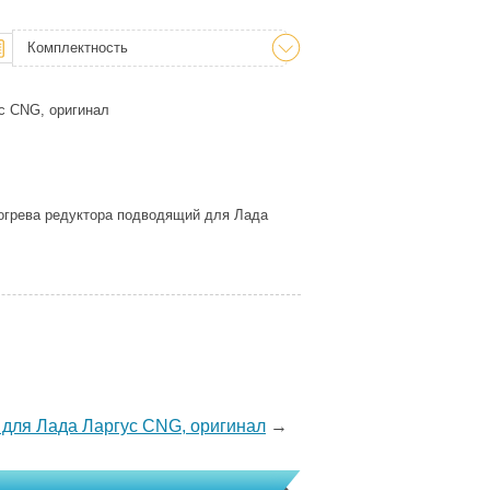
Комплектность
с CNG, оригинал
огрева редуктора подводящий для Лада
 для Лада Ларгус CNG, оригинал
→