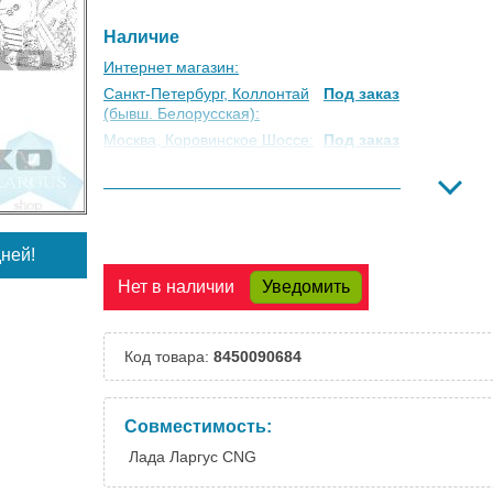
Наличие
Интернет магазин:
Санкт-Петербург, Коллонтай
Под заказ
(бывш. Белорусская):
Москва, Коровинское Шоссе:
Под заказ
Москва, Южный Порт:
Под заказ
Великий Новгород:
Под заказ
Краснодар:
Под заказ
Нальчик:
Под заказ
ней!
Самара:
Под заказ
Нет в наличии
Уведомить
Тверь:
Под заказ
Тюмень:
Под заказ
Челябинск:
Под заказ
Код товара:
8450090684
Совместимость:
Лада Ларгус CNG