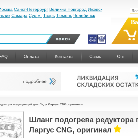
Москва
Санкт-Петербург
Великий Новгород
Ижевск
льчик
Самара
Сургут
Тверь
Тюмень
Челябинск
Ва
FAQ
Оплата
Контакты
Связь
Опт
дуктора подводящий для Лада Ларгус CNG, оригинал
Шланг подогрева редуктора
Ларгус CNG, оригинал