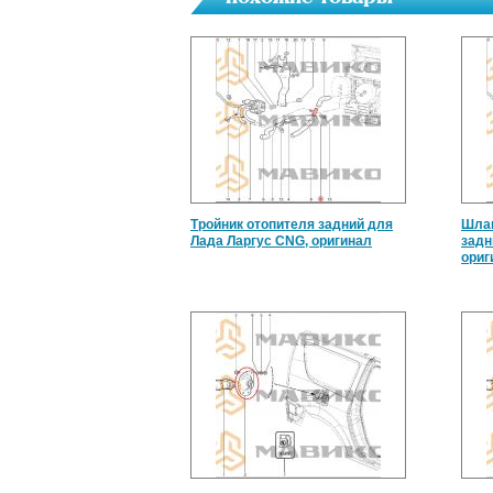
Тройник отопителя задний для
Шлан
Лада Ларгус CNG, оригинал
задн
ориг