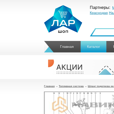
Партнеры:
Краснодар
На
Главная
Каталог
Главная
→
Топливная система
→
Шланг подогрева ре