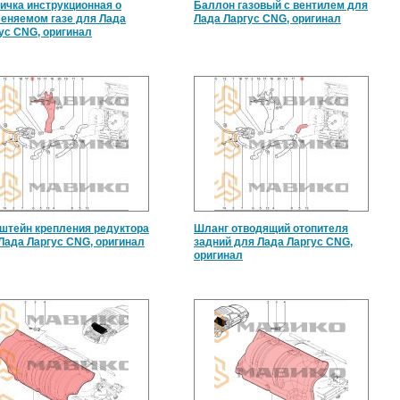
ичка инструкционная о
Баллон газовый с вентилем для
еняемом газе для Лада
Лада Ларгус CNG, оригинал
ус CNG, оригинал
штейн крепления редуктора
Шланг отводящий отопителя
Лада Ларгус CNG, оригинал
задний для Лада Ларгус CNG,
оригинал