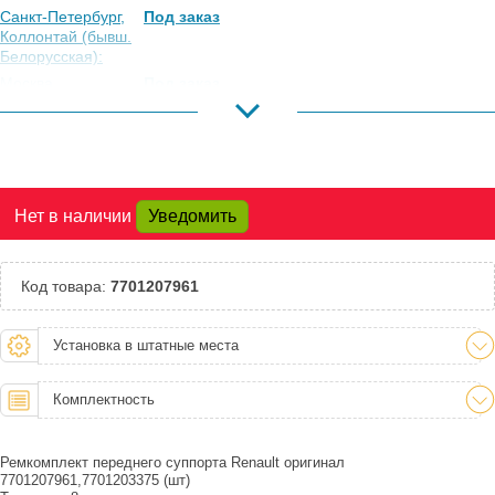
Санкт-Петербург,
Под заказ
Коллонтай (бывш.
Белорусская):
Москва,
Под заказ
Коровинское
Шоссе:
Москва, Южный
Есть
Порт:
Великий Новгород:
Под заказ
Нет в наличии
Уведомить
Краснодар:
Под заказ
Нальчик:
Под заказ
Самара:
Под заказ
Код товара:
7701207961
Тверь:
Есть
Тюмень:
Под заказ
Установка в штатные места
Челябинск:
Под заказ
Комплектность
Ремкомплект переднего суппорта Renault оригинал
7701207961,7701203375 (шт)