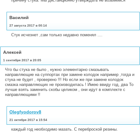
причину стука. Мы дистанционно утверждать не возьмемся
Василий
27 августа 2017 в 00:14
Стук исчезнет ,сам только недавно поменял ....
Алексей
1 сентября 2017 в 20:05
Что бы стука не было , нужно элементарно смазывать
направляющие на суппортах при замене колодок например ,тогда и
стука не будет , проверено !!! Но если же при замене колодок
смазка направляющих не производилась ! Имею ввиду год, два То
лучше взять заменить скобы целиком , они идут в комплекте с
направляющими !!
Olegfyodorov8
21 октября 2017 в 15:54
каждый год необходимо мазать. С переброской резины.