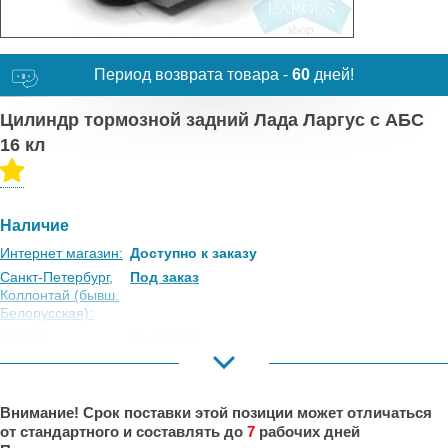
Период возврата товара -
60
дней!
Цилиндр тормозной задний Лада Ларгус с АБС
16 кл
Наличие
Интернет магазин:
Доступно к заказу
Санкт-Петербург,
Под заказ
Коллонтай (бывш.
Белорусская):
Москва,
Под заказ
Коровинское
Шоссе:
Москва, Южный
Под заказ
Внимание! Срок поставки этой позиции может отличаться
Порт:
от стандартного и составлять до
7
рабочих дней
Великий Новгород:
Под заказ