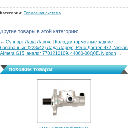
Категории:
Тормозная система
Другие товары в этой категории:
←
Суппорт Лада Ларгус
|
Колодки тормозные задние
барабанные (228x42) Лада Ларгус, Рено Дастер 4x2, Nissan
Almera G15, аналог 7701210109, 44060-00Q0E, Nippon
→
похожие товары