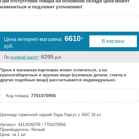
При отстутствии товара на основном складе цена может
Краснодар:
Под заказ
измениться и подлежит уточнению!
Нальчик:
Под заказ
Самара:
Под заказ
Тверь:
Под заказ
Тюмень:
Под заказ
6610
Цена интернет-магазина:
*
В корзину
Челябинск:
Под заказ
руб.
6295
По
клубной карте*
:
руб.
*Цена в магазинах-партнерах может отличаться, а на
крупногабаритные и хрупкие вещи (кузовные детали, стекла и
другие подобные вещи) рассчитывается индивидуально.
Код товара:
7701070956
Цилиндр тормозной задний Лада Ларгус с АБС 16 кл
Артикул:
441263507
R / 7701070956
Производитель: Renault
Цена: за 1 шт.