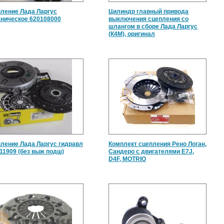
ление Лада Ларгус
Цилиндр главный привода
ническое 620108000
выключения сцепления со
шлангом в сборе Лада Ларгус
(К4М), оригинал
ление Лада Ларгус гидравл
Комплект сцепления Рено Логан,
11909 (без выж подш)
Сандеро с двигателями E7J,
D4F, MOTRIO