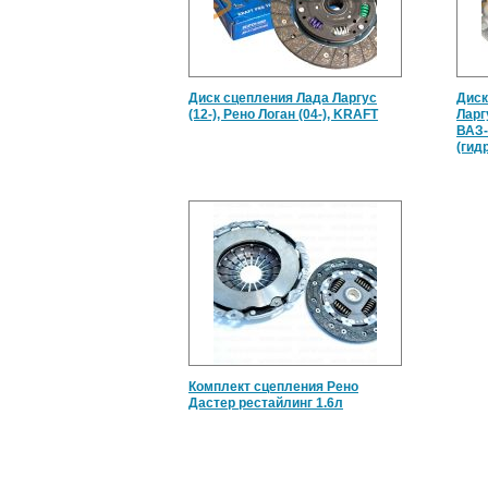
Диск сцепления Лада Ларгус
Диск
(12-), Рено Логан (04-), KRAFT
Ларг
ВАЗ-
(гидр
Комплект сцепления Рено
Дастер рестайлинг 1.6л