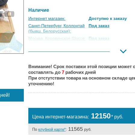
Наличие
Интернет магазин:
Доступно к заказу
Санкт-Петербург, Коллонтай
Под заказ
(бывш. Белорусская):
Москва, Коровинское Шоссе:
Под заказ
Москва, Южный Порт:
Под заказ
Великий Новгород:
Под заказ
Краснодар:
Под заказ
Внимание! Срок поставки этой позиции может о
Нальчик:
Под заказ
составлять до
7
рабочих дней
Самара:
Под заказ
При отстутствии товара на основном складе ц
Тверь:
Под заказ
уточнению!
Тюмень:
Под заказ
ней!
Челябинск:
Под заказ
12150
Цена интернет-магазина:
* руб.
11565
По
клубной карте*
:
руб.