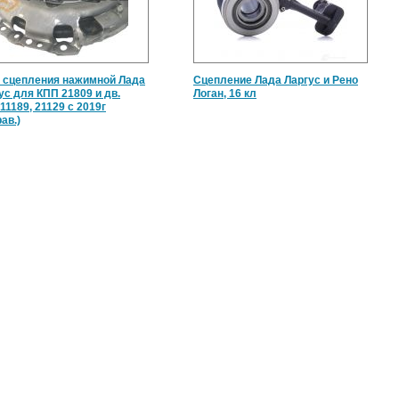
 сцепления нажимной Лада
Сцепление Лада Ларгус и Рено
ус для КПП 21809 и дв.
Логан, 16 кл
11189, 21129 с 2019г
ав.)