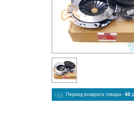
Период возврата товара -
60
д