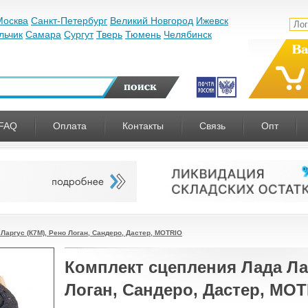
Москва
Санкт-Петербург
Великий Новгород
Ижевск
льчик
Самара
Сургут
Тверь
Тюмень
Челябинск
Ва
FAQ
Оплата
Контакты
Связь
Опт
Ларгус (К7М), Рено Логан, Сандеро, Дастер, MOTRIO
Комплект сцепления Лада Лар
Логан, Сандеро, Дастер, MO