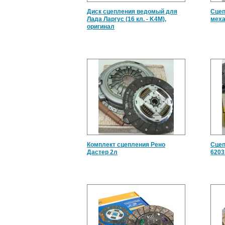
Диск сцепления ведомый для
Сцеп
Лада Ларгус (16 кл. - K4M),
меха
оригинал
Комплект сцепления Рено
Сцеп
Дастер 2л
6203