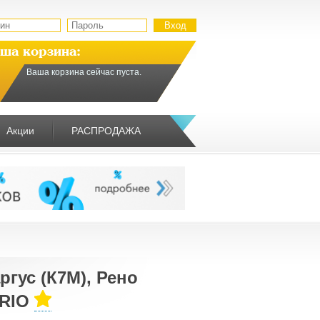
ша корзина:
Ваша корзина сейчас пуста.
Акции
РАСПРОДАЖА
гус (К7М), Рено
TRIO