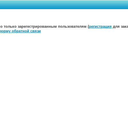
о только зарегестрированным пользователям (
регистрация
для зака
форму обратной связи
Мы открыты для любых предложений. Пишите нам:
E-mail
Публичная
оферта
на заключение договора розничной купл
Политика обработки персональных данных