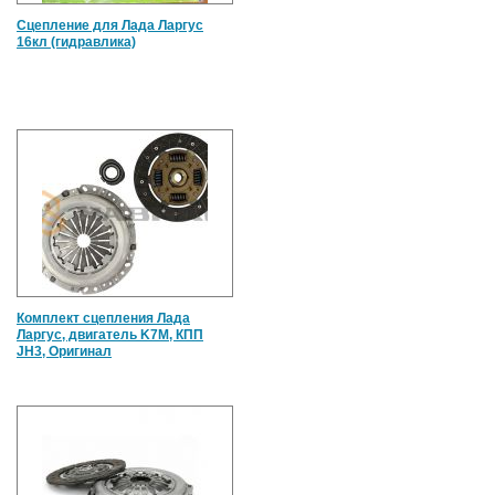
Сцепление для Лада Ларгус
16кл (гидравлика)
Комплект сцепления Лада
Ларгус, двигатель K7M, КПП
JH3, Оригинал