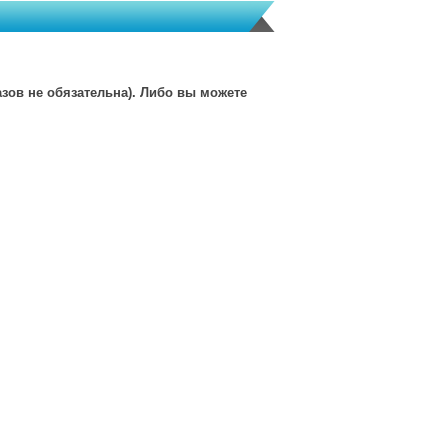
зов не обязательна). Либо вы можете
msk@granves-shop.ru
и-продажи товаров