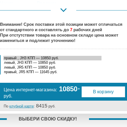
Москва,
Под заказ
Коровинское
Шоссе:
Москва, Южный
Под заказ
Внимание! Срок поставки этой позиции может отличаться
Порт:
от стандартного и составлять до
7
рабочих дней
Великий Новгород:
Под заказ
При отстутствии товара на основном складе цена может
Краснодар:
Под заказ
измениться и подлежит уточнению!
Нальчик:
Под заказ
Самара:
Под заказ
Тверь:
Под заказ
Тюмень:
Есть
Челябинск:
Под заказ
10850
Цена интернет-магазина:
*
В корзину
руб.
8415
По
клубной карте
:
руб.
ВЫБЕРИ СВОЮ СКИДКУ!