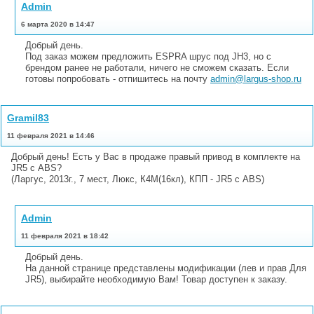
Admin
6 марта 2020 в 14:47
Добрый день.
Под заказ можем предложить ESPRA шрус под JH3, но с
брендом ранее не работали, ничего не сможем сказать. Если
готовы попробовать - отпишитесь на почту
admin@largus-shop.ru
Gramil83
11 февраля 2021 в 14:46
Добрый день! Есть у Вас в продаже правый привод в комплекте на
JR5 с ABS?
(Ларгус, 2013г., 7 мест, Люкс, К4М(16кл), КПП - JR5 с ABS)
Admin
11 февраля 2021 в 18:42
Добрый день.
На данной странице представлены модификации (лев и прав Для
JR5), выбирайте необходимую Вам! Товар доступен к заказу.