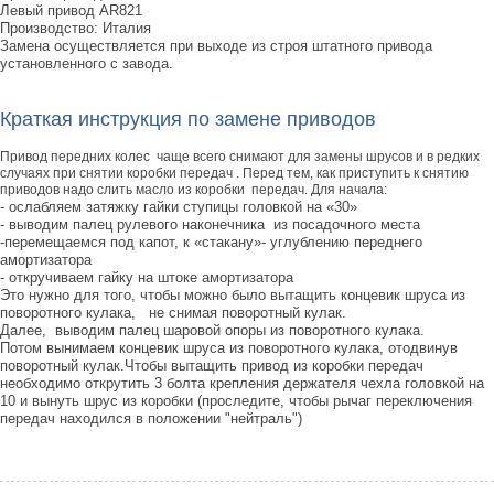
Левый привод AR821
Производство: Италия
Замена осуществляется при выходе из строя штатного привода
установленного с завода.
Краткая инструкция по замене приводов
Привод передних колес
чаще всего снимают для замены шрусов и в редких
случаях при снятии коробки передач . Перед тем, как приступить к снятию
приводов надо слить масло из коробки
передач. Для начала:
- ослабляем затяжку гайки ступицы головкой на «30»
- выводим палец рулевого наконечника из посадочного места
-перемещаемся под капот, к «стакану»- углублению переднего
амортизатора
- откручиваем гайку на штоке амортизатора
Это нужно для того, чтобы можно было вытащить концевик шруса из
поворотного кулака, не снимая поворотный кулак.
Далее, выводим палец шаровой опоры из поворотного кулака.
Потом вынимаем концевик шруса из поворотного кулака, отодвинув
поворотный кулак.Чтобы вытащить привод из коробки передач
необходимо открутить 3 болта крепления держателя чехла головкой на
10 и вынуть шрус из коробки (проследите, чтобы рычаг переключения
передач находился в положении "нейтраль")