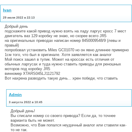
Ivan
29 июля 2022 в 22:13
Добрый день
подскажите какой привод нужно взять на ладу ларгус кросс 7 мест
двигатель ваз 129 коробку не знаю, но скорее всего JR5
на оригинальных приводах написан номер 8450009548/9 (левы и
правый)
попробовал установить Miles GC01070 но он явно длиннее примерно
1см того, что был в оригинале. Хотя заявляется как аналог
Мой поиск зашел в тупик. Может на кроссах есть отличия от
обычных ларгусах и туда нужно ставить приводы для реношных
моторов под коробку JR5
винномер XTARS045LJ1121792
Вот нахрена разводить такую дичь... хрен победи, что ставить
Admin
3 августа 2022 в 10:45
Добрый день!
Вы списали номер со своего привода? Если да, то точнее
варианта быть не может.
Возможно, что Вам попался неудачный аналог или ставили как-
то не так.