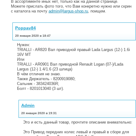
В ассортименте иных нет, только как на данной странице.
Можете прислать фото того, что Вам конкретно нужно или скрин
с каталога на почту
admin@largus-shop.ru
, поищем.
Poppav84
20 января 2020 в 18:47
Нужен:
TRIALLI - AR820 Вал приводной правый Lada Largus (12-) 1.6i
16V MT
Или
TRIALLI - AR0901 Вал приводной Renault Logan (07-)/Lada
Largus (12-) 1.4/1.6 (23 шлица)
В чём отличия не знаю.
Также Держатель - 8200919080;
Сальник - 383424036R;
Болт - 8201013040 (3 шт).
Admin
20 января 2020 в 19:31
Это и есть данный товар, прочтите описание внимательно:
Это Привод передних колес левый и правый в сборе для