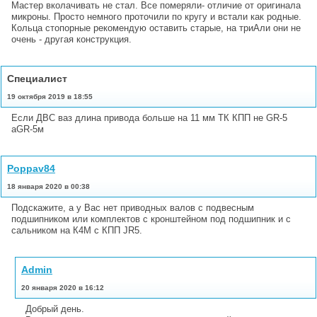
Мастер вколачивать не стал. Все померяли- отличие от оригинала
микроны. Просто немного проточили по кругу и встали как родные.
Кольца стопорные рекомендую оставить старые, на триАли они не
очень - другая конструкция.
Специалист
19 октября 2019 в 18:55
Если ДВС ваз длина привода больше на 11 мм ТК КПП не GR-5
аGR-5м
Poppav84
18 января 2020 в 00:38
Подскажите, а у Вас нет приводных валов с подвесным
подшипником или комплектов с кронштейном под подшипник и с
сальником на К4М с КПП JR5.
Admin
20 января 2020 в 16:12
Добрый день.