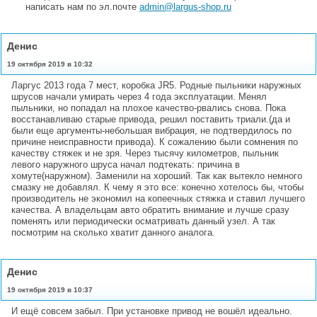
написать нам по эл.почте
admin@largus-shop.ru
Денис
19 октября 2019 в 10:32
Ларгус 2013 года 7 мест, коробка JR5. Родные пыльники наружных
шрусов начали умирать через 4 года эксплуатации. Менял
пыльники, но попадал на плохое качество-рвались снова. Пока
восстанавливаю старые привода, решил поставить триали.(да и
были еще аргументы-небольшая вибрация, не подтвердилось по
причине неисправности привода). К сожалению были сомнения по
качеству стяжек и не зря. Через тысячу километров, пыльник
левого наружного шруса начал подтекать: причина в
хомуте(наружном). Заменили на хороший. Так как вытекло немного
смазку не добавлял. К чему я это все: конечно хотелось бы, чтобы
производитель не экономил на копеечных стяжка и ставил лучшего
качества. А владельцам авто обратить внимание и лучше сразу
поменять или периодически осматривать данный узел. А так
посмотрим на сколько хватит данного аналога.
Денис
19 октября 2019 в 10:37
И ещё совсем забыл. При установке привод не вошёл идеально.