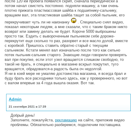
после 120 км пробега появился скрип, сначала периодически а
потом начал свистеть постоянно. подняли машину, а там очень
плотно прижата пластмассовая шайба к подшипнику-сальнику,
вращаем вал, эта пластиковая шайба тащит за собой пыльник, его
перекручивает чуть ли не наизнанку
. Специально снял видео,
показал некоторым людям, а мне сказали, что с таким браком никто
возврат или замену делать не будет. Короче 5000 выброшены
просто так. Ездить с вывороченным пыльником себе дороже-
перекрутит еще сколько то раз, разорвет и все масло долой, вместе
с коробкой. Пришлось ставить обратно старый с текущим
сальником. Кстати менял вал изначально после того как сильно
потек пыльник-сальник старого. Знающие люди говорили проверять
вал при покупке, если этот узел вращается слишком свободно, то
такой не брать, я специально в магазине вскрыл покрутил, туго
вращается, обрадовался-а радость была оч недолгой.
Я ни в коей мере не умаляю достоинства магазина, я всегда брал и
буду брать все расходники только здесь, как у проверенного, но вот
с валом впервые за 4 года вышла оказия. Вот так.
Admin
21 сентября 2021 в 17:39
Добрый день!
Заполните, пожалуйста,
рекламацию
на сайте, приложив видео
проблемы. Обязательно разберемся, подключим поставщика.