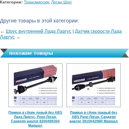
Категории:
Трансмиссия
,
Логан Шоп
Другие товары в этой категории:
←
Шрус внутренний Лада Ларгус
|
Датчик скорости Лада
Ларгус
→
похожие товары
Привод в сборе левый без ABS
Привод в сборе правый без
Лада Ларгус, Рено Логан,
ABS Рено Логан, Сандеро
Сандеро аналог 8200499304
аналог 391004298R Маршал
Маршал