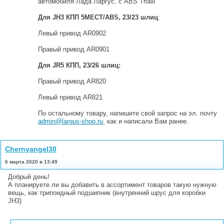
автомобиля Лада Ларгус, с ABS Trialli
Для JH3 КПП 5МЕСТ/ABS, 23/23 шлиц
:
Левый привод AR0902
Правый привод AR0901
Для JR5 КПП, 23/26 шлиц:
Правый привод AR820
Левый привод AR821
По остальному товару, напишите свой запрос на эл. почту
admin@largus-shop.ru
, как и написали Вам ранее.
Chernyangel30
6 марта 2020 в 13:49
Добрый день!
А планируете ли вы добавить в ассортимент товаров такую нужную
вещь, как трипоидный подшипник (внутренний шрус для коробки
JH3)