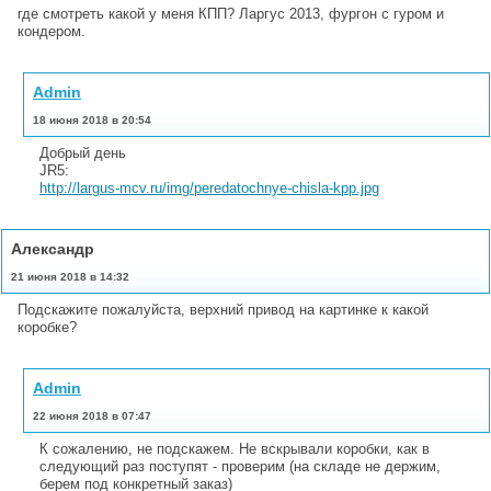
где смотреть какой у меня КПП? Ларгус 2013, фургон с гуром и
кондером.
Admin
18 июня 2018 в 20:54
Добрый день
JR5:
http://largus-mcv.ru/img/peredatochnye-chisla-kpp.jpg
Александр
21 июня 2018 в 14:32
Подскажите пожалуйста, верхний привод на картинке к какой
коробке?
Admin
22 июня 2018 в 07:47
К сожалению, не подскажем. Не вскрывали коробки, как в
следующий раз поступят - проверим (на складе не держим,
берем под конкретный заказ)