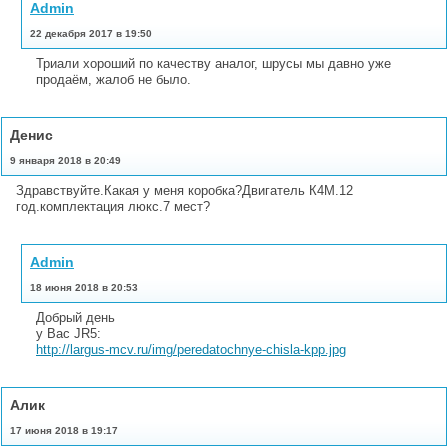
Admin
22 декабря 2017 в 19:50
Триали хороший по качеству аналог, шрусы мы давно уже
продаём, жалоб не было.
Денис
9 января 2018 в 20:49
Здравствуйте.Какая у меня коробка?Двигатель К4М.12
год.комплектация люкс.7 мест?
Admin
18 июня 2018 в 20:53
Добрый день
у Вас JR5:
http://largus-mcv.ru/img/peredatochnye-chisla-kpp.jpg
Алик
17 июня 2018 в 19:17