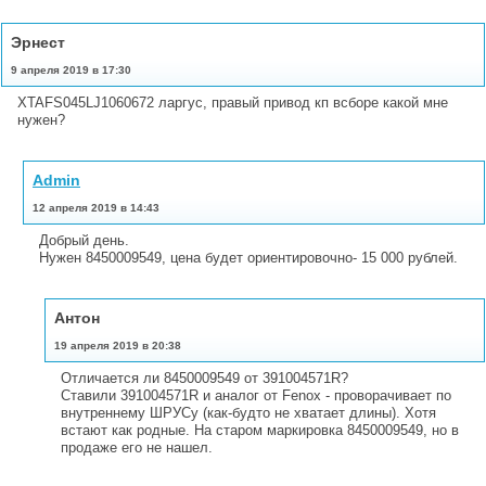
Эрнест
9 апреля 2019 в 17:30
XTAFS045LJ1060672 ларгус, правый привод кп всборе какой мне
нужен?
Admin
12 апреля 2019 в 14:43
Добрый день.
Нужен 8450009549, цена будет ориентировочно- 15 000 рублей.
Антон
19 апреля 2019 в 20:38
Отличается ли 8450009549 от 391004571R?
Ставили 391004571R и аналог от Fenox - проворачивает по
внутреннему ШРУСу (как-будто не хватает длины). Хотя
встают как родные. На старом маркировка 8450009549, но в
продаже его не нашел.