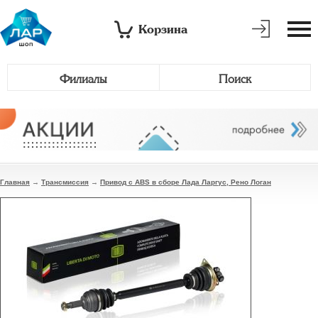
Корзина
Филиалы
Поиск
Главная
→
Трансмиссия
→
Привод с ABS в сборе Лада Ларгус, Рено Логан