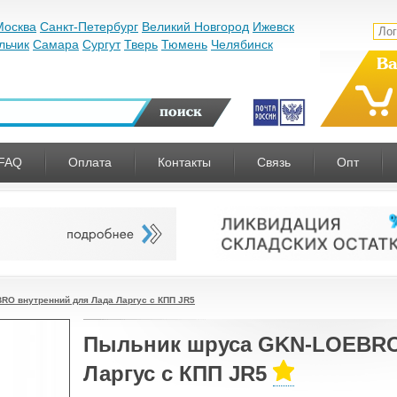
Москва
Санкт-Петербург
Великий Новгород
Ижевск
льчик
Самара
Сургут
Тверь
Тюмень
Челябинск
Ва
FAQ
Оплата
Контакты
Связь
Опт
O внутренний для Лада Ларгус с КПП JR5
Пыльник шруса GKN-LOEBRO
Ларгус с КПП JR5