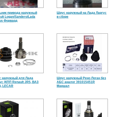
ник привода наружный
Шрус наружный на Лада Ларгус
ult Logan/Sandero/Lada
в сборе
us Форвард
 наружный для Лада
Шрус наружный Рено Логан без
ус (КПП Renault JR5, ВАЗ
АБС аналог 391015451R
), LECAR
Маршал