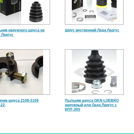
ник наружного шруса на
Шрус внутренний Лада Ларгус
 Ларгус
ник шруса 2108-2109
Пыльник шруса GKN-LOEBRO
-22
наружный для Лада Ларгус с
КПП JR5