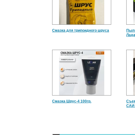
Смазка для трипоидного шруса
Пыль
Лада
Смазка Шрус-4 100гр.
Съем
САИ