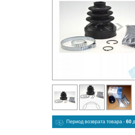
Период возврата товара -
60
д