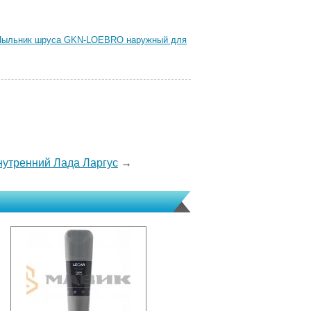
Пыльник шруса GKN-LOEBRO наружный для
нутренний Лада Ларгус
→