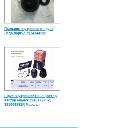
Пыльник внутреннего шруса
Лада Ларгус 392414459r
Шрус внутренний Рено Дастер,
Каптур аналог 391017275R,
391009882R Маршал