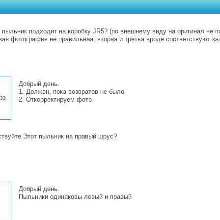
т пыльник подходит на коробку JR5? (по внешнему виду на оригинал не п
вая фотография не правильная, вторая и третья вроде соответствуют к
Добрый день.
1. Должен, пока возвратов не было
:33
2. Откорректируем фото
твуйте.Этот пыльник на правый шрус?
Добрый день.
Пыльники одинаковы левый и правый
0