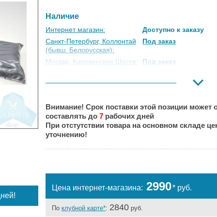
Наличие
Интернет магазин:
Доступно к заказу
Санкт-Петербург, Коллонтай
Под заказ
(бывш. Белорусская):
Москва, Коровинское Шоссе:
Под заказ
Москва, Южный Порт:
Под заказ
Великий Новгород:
Под заказ
Краснодар:
Под заказ
Внимание! Срок поставки этой позиции может о
Нальчик:
Под заказ
составлять до
7
рабочих дней
Самара:
Под заказ
При отстутствии товара на основном складе ц
Тверь:
Под заказ
уточнению!
Тюмень:
Под заказ
Челябинск:
Под заказ
2990
Цена интернет-магазина:
* руб.
ней!
2840
По
клубной карте*
:
руб.