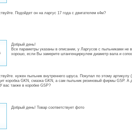
твуйте. Подойдет он на ларгус 17 года с двигателем к4м?
Добрый день!
Все параметры указаны в описании, у Ларгусов с пыльниками не 
1
хорошо, если Вы замерите штангенциркулем диаметр вала и сопос
твуйте. нужен пыльник внутреннего шруса. Покупал по этому артикулу (3
дит коробка GKN, смазка GKN, а сам пыльник резиновый фирмы GSP. А
 У вас также в коробке GSP?
Добрый день! Товар соответствует фото