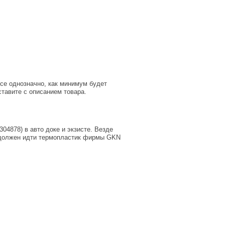
все однозначно, как минимум будет
тавите с описанием товара.
04878) в авто доке и экзисте. Везде
 должен идти термопластик фирмы GKN