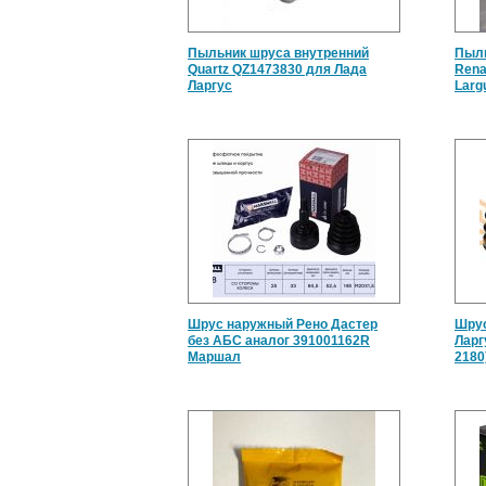
Пыльник шруса внутренний
Пыль
Quartz QZ1473830 для Лада
Rena
Ларгус
Larg
Шрус наружный Рено Дастер
Шрус
без АБС аналог 391001162R
Ларг
Маршал
2180