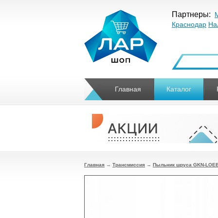
Партнеры:
Краснодар
На
Главная
Каталог
Главная
→
Трансмиссия
→
Пыльник шруса GKN-LOEBR