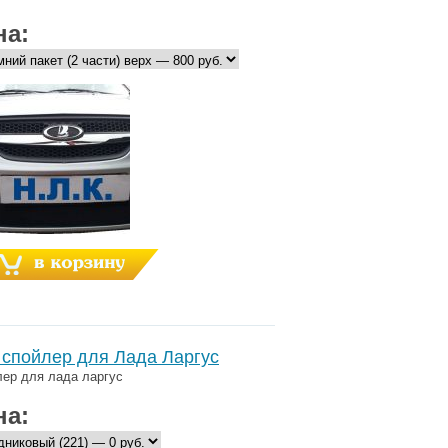
на:
 спойлер для Лада Ларгус
ер для лада ларгус
на: