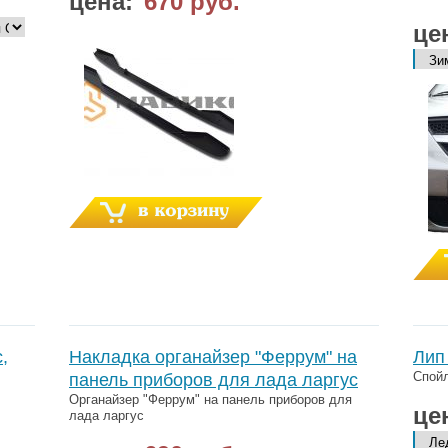
цена:
670 руб.
це
,
Накладка органайзер "Феррум" на
Лип
Спойл
панель приборов для лада ларгус
Органайзер "Феррум" на панель приборов для
це
лада ларгус