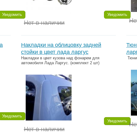
Уведомить
Уведомить
Не
Нет в наличии
а
Накладки на облицовку задней
Тюн
стойки в цвет лада ларгус
лар
Накладки в цвет кузова над фонарем для
Тюнин
автомобиля Лада Ларгус. (комплект 2 шт)
Уведомить
Уведомить
Не
Нет в наличии