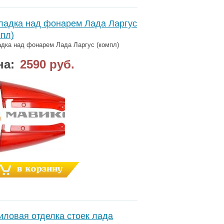
ладка над фонарем Лада Ларгус
мпл)
дка над фонарем Лада Ларгус (компл)
на:
2590 руб.
иловая отделка стоек лада