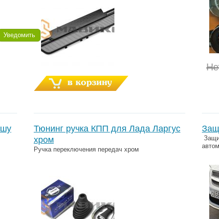
Уведомить
Не
ышу
Тюнинг ручка КПП для Лада Ларгус
Защ
Защит
хром
автом
Ручка переключения передач хром