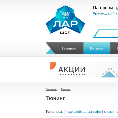
Партнеры:
Краснодар
На
Главная
Каталог
Главная
→
Тюнинг
Тюнинг
Теги:
нерж
|
нержавейка ларгусфл
|
клыки
|