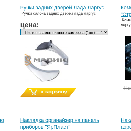
Ручки задних дверей Лада Ларгус
Ком
Ручки салона задних дверей лада ларгус
"Ст
Комби
цена:
ларгу
Не
но
Накладка органайзер на панель
Нак
приборов "ЯрПласт"
аэр