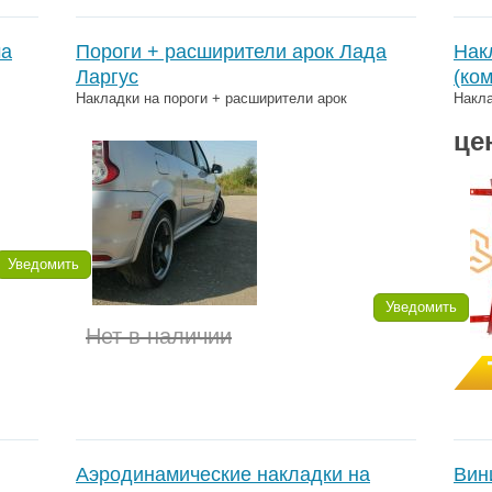
ча
Пороги + расширители арок Лада
Нак
Ларгус
(ко
Накладки на пороги + расширители арок
Накла
це
Уведомить
Уведомить
Нет в наличии
Аэродинамические накладки на
Вин