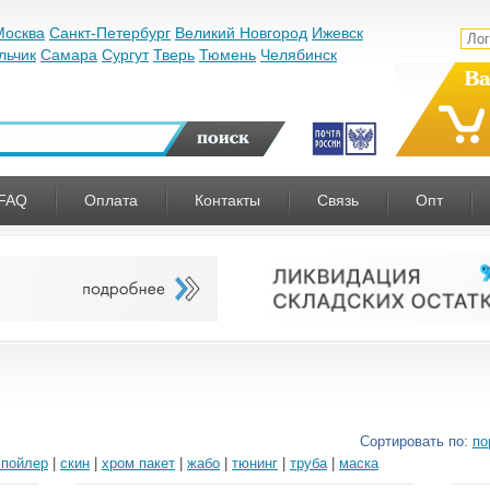
Москва
Санкт-Петербург
Великий Новгород
Ижевск
льчик
Самара
Сургут
Тверь
Тюмень
Челябинск
Ва
FAQ
Оплата
Контакты
Связь
Опт
Сортировать по:
по
спойлер
|
скин
|
хром пакет
|
жабо
|
тюнинг
|
труба
|
маска