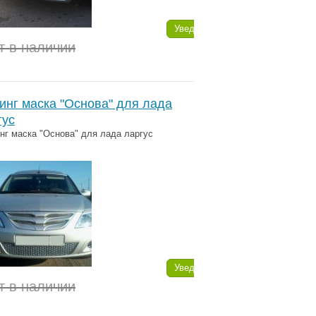
Уведомить
т в наличии
инг маска "Основа" для лада
гус
г маска "Основа" для лада ларгус
Уведомить
т в наличии