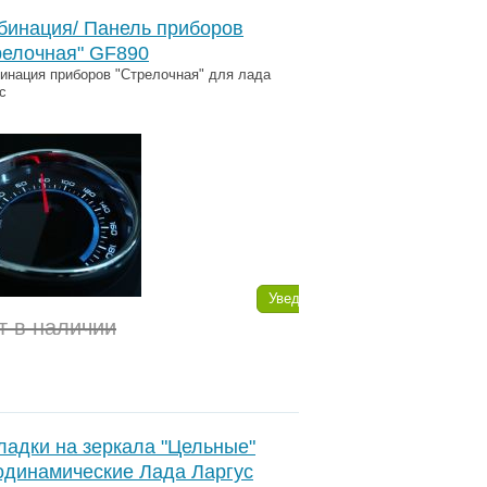
бинация/ Панель приборов
релочная" GF890
нация приборов "Стрелочная" для лада
с
Уведомить
т в наличии
ладки на зеркала "Цельные"
одинамические Лада Ларгус