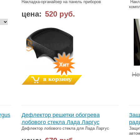
Накладка-органайзер на панель приборов
Накла
компл
цена:
520 руб.
Не
rgus
Дефлектор решетки обогрева
Защ
лобового стекла Лада Ларгус
рад
Дефлектор лобового стекла для Лада Ларгус
Защит
автом