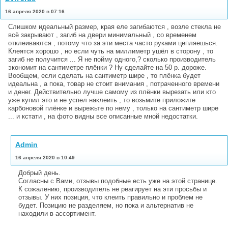
16 апреля 2020 в 07:16
Слишком идеальный размер, края еле загибаются , возле стекла не
всё закрывают , загиб на двери минимальный , со временем
отклеиваются , потому что за эти места часто руками цепляешься.
Клеятся хорошо , но если чуть на миллиметр ушёл в сторону , то
загиб не получится ... Я не пойму одного,? сколько производитель
экономит на сантиметре плёнки ? Ну сделайте на 50 р. дороже.
Вообщем, если сделать на сантиметр шире , то плёнка будет
идеальна , а пока, товар не стоит внимания , потраченного времени
и денег. Действительно лучше самому из плёнки вырезать или кто
уже купил это и не успел наклеить , то возьмите приложите
карбоновой плёнке и вырежьте по нему , только на сантиметр шире
... и кстати , на фото видны все описанные мной недостатки.
Admin
16 апреля 2020 в 10:49
Добрый день.
Согласны с Вами, отзывы подобные есть уже на этой странице.
К сожалению, производитель не реагирует на эти просьбы и
отзывы. У них позиция, что клеить правильно и проблем не
будет. Позицию не разделяем, но пока и альтернатив не
находили в ассортимент.