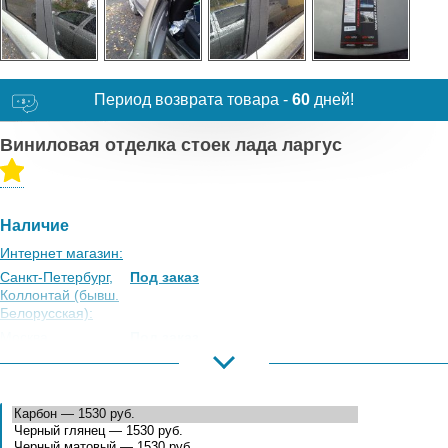
Период возврата товара -
60
дней!
Виниловая отделка стоек лада ларгус
Наличие
Интернет магазин:
Санкт-Петербург,
Под заказ
Коллонтай (бывш.
Белорусская):
Москва,
Под заказ
Коровинское
Шоссе:
Москва, Южный
Под заказ
Порт:
Великий Новгород:
Под заказ