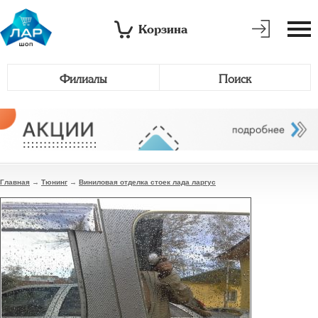
Корзина
Филиалы
Поиск
Главная
→
Тюнинг
→
Виниловая отделка стоек лада ларгус