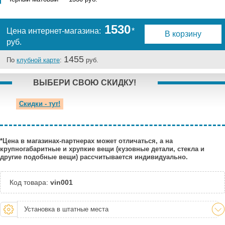
Краснодар:
Под заказ
Нальчик:
Под заказ
1530
Цена интернет-магазина:
*
Самара:
Под заказ
В корзину
руб.
Тверь:
Под заказ
Тюмень:
Под заказ
1455
По
клубной карте
:
руб.
Челябинск:
Под заказ
ВЫБЕРИ СВОЮ СКИДКУ!
Скидки - тут!
*Цена в магазинах-партнерах может отличаться, а на
крупногабаритные и хрупкие вещи (кузовные детали, стекла и
другие подобные вещи) рассчитывается индивидуально.
Код товара:
vin001
Установка в штатные места