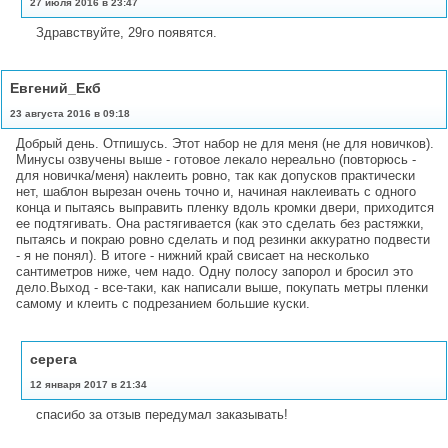
27 июля 2016 в 23:47
Здравствуйте, 29го появятся.
Евгений_Екб
23 августа 2016 в 09:18
Добрый день. Отпишусь. Этот набор не для меня (не для новичков).
Минусы озвучены выше - готовое лекало нереально (повторюсь -
для новичка/меня) наклеить ровно, так как допусков практически
нет, шаблон вырезан очень точно и, начиная наклеивать с одного
конца и пытаясь выправить пленку вдоль кромки двери, приходится
ее подтягивать. Она растягивается (как это сделать без растяжки,
пытаясь и покраю ровно сделать и под резинки аккуратно подвести
- я не понял). В итоге - нижний край свисает на несколько
сантиметров ниже, чем надо. Одну полосу запорол и бросил это
дело.Выход - все-таки, как написали выше, покупать метры пленки
самому и клеить с подрезанием большие куски.
серега
12 января 2017 в 21:34
спасибо за отзыв передумал заказывать!