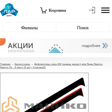
Корзина
Филиалы
Поиск
Главная
→
Аксессуары
→
Дефлекторы окон 2D (задние декор.) для Лада Ларгус,
Ларгус FL - 5 мест (2 шт.), Стрелка11