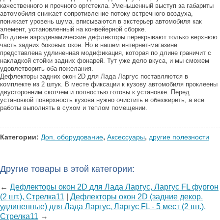
качественного и прочного оргстекла. Уменьшенный выступ за габариты
автомобиля снижает сопротивление потоку встречного воздуха,
понижает уровень шума, вписываются в экстерьер автомобиля как
элемент, установленный на конвейерной сборке.
По длине аэродинамические дефлекторы перекрывают только верхнюю
часть задних боковых окон. Но в нашем интернет-магазине
представлена удлиненная модификация, которая по длине граничит с
накладкой стойки задних фонарей. Тут уже дело вкуса, и мы сможем
удовлетворить оба пожелания.
Дефлекторы задних окон 2D для Лада Ларгус поставляются в
комплекте из 2 штук. В месте фиксации к кузову автомобиля проклеены
двусторонним скотчем и полностью готовы к установке. Перед
установкой поверхность кузова нужно очистить и обезжирить, а все
работы выполнять в сухом и теплом помещении.
Категории:
Доп. оборудование
,
Аксессуары
,
другие полезности
Другие товары в этой категории:
←
Дефлекторы окон 2D для Лада Ларгус, Ларгус FL фургон
(2 шт.), Стрелка11
|
Дефлекторы окон 2D (задние декор.
удлиненные) для Лада Ларгус, Ларгус FL - 5 мест (2 шт.),
Стрелка11
→