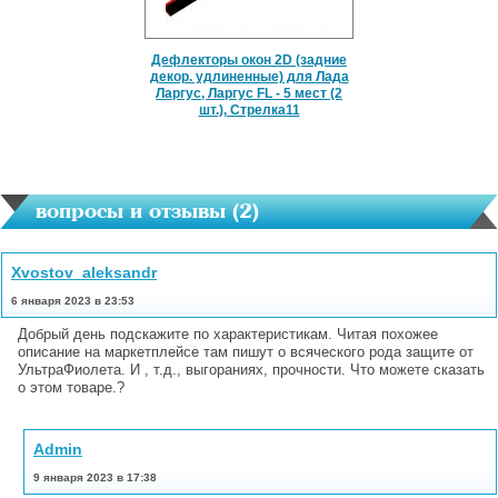
Дефлекторы окон 2D (задние
декор. удлиненные) для Лада
Ларгус, Ларгус FL - 5 мест (2
шт.), Стрелка11
вопросы и отзывы (
2
)
Xvostov_aleksandr
6 января 2023 в 23:53
Добрый день подскажите по характеристикам. Читая похожее
описание на маркетплейсе там пишут о всяческого рода защите от
УльтраФиолета. И , т.д., выгораниях, прочности. Что можете сказать
о этом товаре.?
Admin
9 января 2023 в 17:38