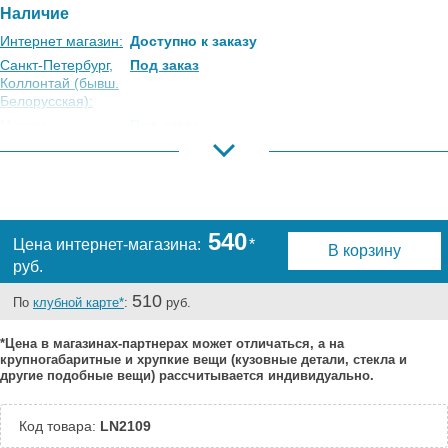
Наличие
Интернет магазин:
Доступно к заказу
Санкт-Петербург,
Под заказ
Коллонтай (бывш.
Белорусская):
Москва,
Под заказ
Коровинское
Шоссе:
Москва, Южный
Есть
Порт:
Великий Новгород:
Под заказ
540
Цена интернет-магазина:
*
В корзину
Краснодар:
Под заказ
руб.
Нальчик:
Под заказ
Самара:
Под заказ
510
По
клубной карте*
:
руб.
Тверь:
Под заказ
*Цена в магазинах-партнерах может отличаться, а на
Тюмень:
Под заказ
крупногабаритные и хрупкие вещи (кузовные детали, стекла и
Челябинск:
Под заказ
другие подобные вещи) рассчитывается индивидуально.
Код товара:
LN2109