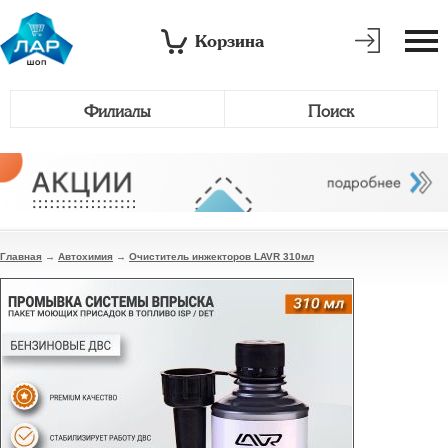
Корзина
Филиалы
Поиск
Главная
→
Автохимия
→
Очиститель инжекторов LAVR 310мл