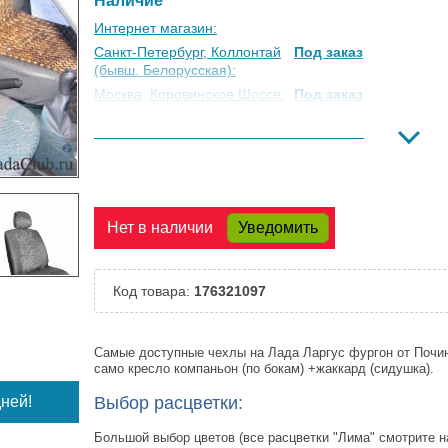
Наличие
Интернет магазин:
Санкт-Петербург, Коллонтай
Под заказ
(бывш. Белорусская):
Москва, Коровинское Шоссе:
Под заказ
Москва, Южный Порт:
Под заказ
Великий Новгород:
Под заказ
Краснодар:
Под заказ
Нальчик:
Под заказ
Самара:
Под заказ
Нет в наличии
Уведомить
Тверь:
Под заказ
Тюмень:
Под заказ
Челябинск:
Под заказ
Код товара:
176321097
Самые доступные чехлы на Лада Ларгус фургон от Почин
само кресло компаньон (по бокам) +жаккард (сидушка).
ней!
Выбор расцветки:
Большой выбор цветов (все расцветки "Лима" смотрите 