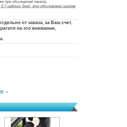
же при обсуждении заказа).
 5-7 рабочих дней, это обусловлено циклом
дельно от заказа, за Ваш счет,
ратите на это внимание,
й.
5м
→