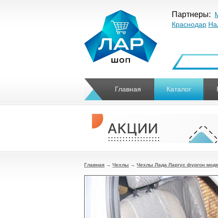
Партнеры:
Краснодар
На
Главная
Каталог
Главная
→
Чехлы
→
Чехлы Лада Ларгус фургон мод