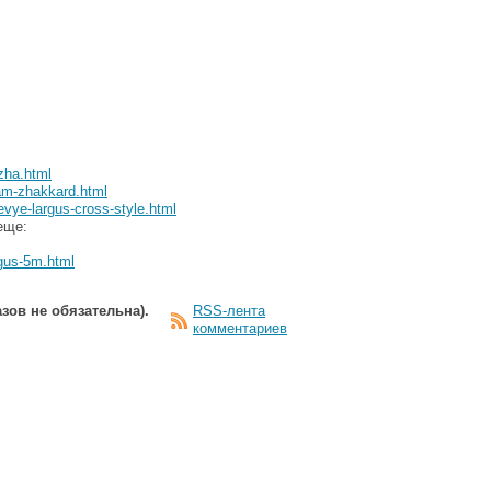
zha.html
zam-zhakkard.html
vye-largus-cross-style.html
еще:
rgus-5m.html
зов не обязательна).
RSS-лента
комментариев