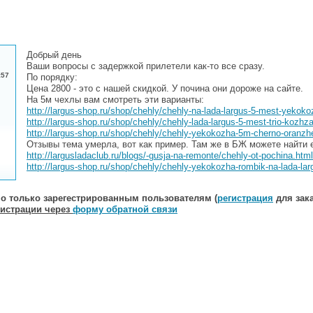
Добрый день
Ваши вопросы с задержкой прилетели как-то все сразу.
:57
По порядку:
Цена 2800 - это с нашей скидкой. У почина они дороже на сайте.
На 5м чехлы вам смотреть эти варианты:
http://largus-shop.ru/shop/chehly/chehly-na-lada-largus-5-mest-yekoko
http://largus-shop.ru/shop/chehly/chehly-lada-largus-5-mest-trio-kozh
http://largus-shop.ru/shop/chehly/chehly-yekokozha-5m-cherno-oranzhe
Отзывы тема умерла, вот как пример. Там же в БЖ можете найти 
http://largusladaclub.ru/blogs/-gusja-na-remonte/chehly-ot-pochina.html
http://largus-shop.ru/shop/chehly/chehly-yekokozha-rombik-na-lada-la
о только зарегестрированным пользователям (
регистрация
для зака
гистрации через
форму обратной связи