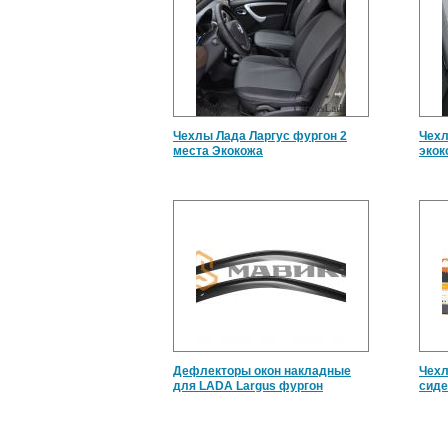
Чехлы Лада Ларгус фургон 2
Чехл
места Экокожа
экок
Дефлекторы окон накладные
Чехл
для LADA Largus фургон
сиде