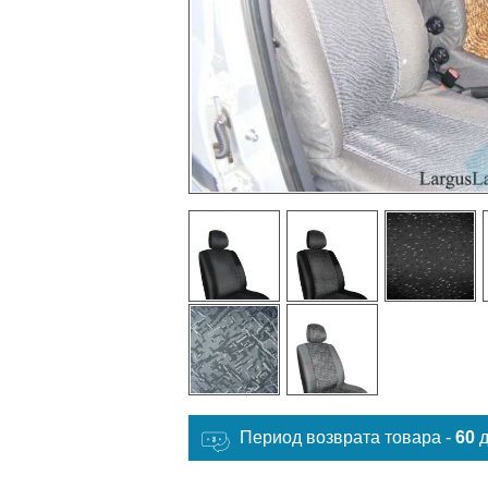
Период возврата товара -
60
д