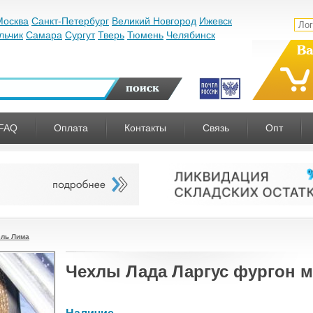
Москва
Санкт-Петербург
Великий Новгород
Ижевск
льчик
Самара
Сургут
Тверь
Тюмень
Челябинск
Ва
FAQ
Оплата
Контакты
Связь
Опт
ель Лима
Чехлы Лада Ларгус фургон 