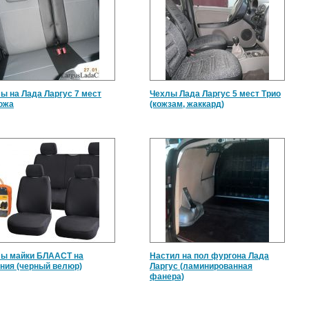
ы на Лада Ларгус 7 мест
Чехлы Лада Ларгус 5 мест Трио
ожа
(кожзам, жаккард)
ы майки БЛААСТ на
Настил на пол фургона Лада
ния (черный велюр)
Ларгус (ламинированная
фанера)