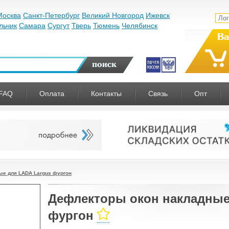
Москва
Санкт-Петербург
Великий Новгород
Ижевск
льчик
Самара
Сургут
Тверь
Тюмень
Челябинск
Ва
FAQ
Оплата
Контакты
Связь
Опт
ые для LADA Largus фургон
Дефлекторы окон накладные
фургон