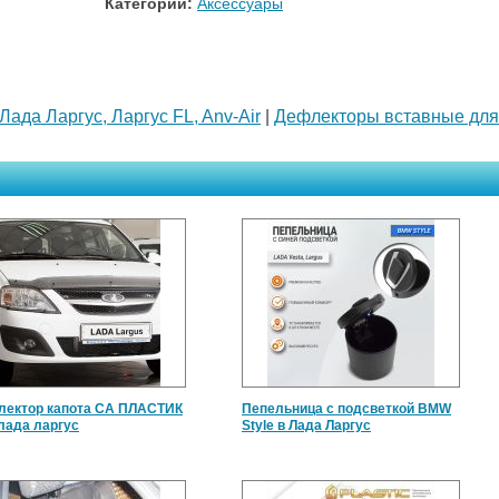
Категории:
Аксессуары
ада Ларгус, Ларгус FL, Anv-Air
|
Дефлекторы вставные для
ектор капота СА ПЛАСТИК
Пепельница с подсветкой BMW
лада ларгус
Style в Лада Ларгус