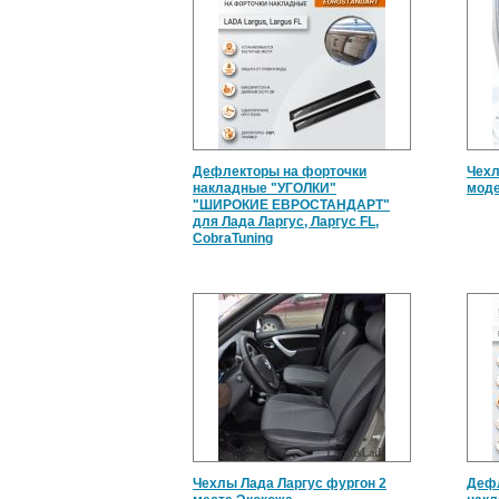
Дефлекторы на форточки
Чехл
накладные "УГОЛКИ"
мод
"ШИРОКИЕ ЕВРОСТАНДАРТ"
для Лада Ларгус, Ларгус FL,
CobraTuning
Чехлы Лада Ларгус фургон 2
Дефл