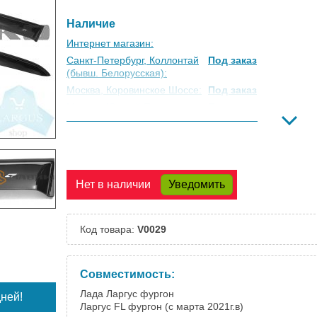
Наличие
Интернет магазин:
Санкт-Петербург, Коллонтай
Под заказ
(бывш. Белорусская):
Москва, Коровинское Шоссе:
Под заказ
Москва, Южный Порт:
Под заказ
Великий Новгород:
Под заказ
Краснодар:
Есть
Нальчик:
Под заказ
Самара:
Под заказ
Нет в наличии
Уведомить
Тверь:
Под заказ
Тюмень:
Под заказ
Челябинск:
Под заказ
Код товара:
V0029
Совместимость:
Лада Ларгус фургон
ней!
Ларгус FL фургон (с марта 2021г.в)