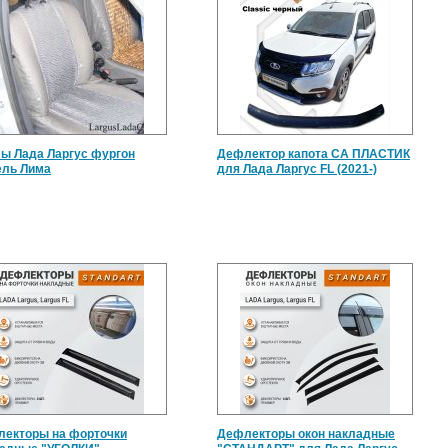
ы Лада Ларгус фургон
Дефлектор капота СА ПЛАСТИК
ель Лима
для Лада Ларгус FL (2021-)
екторы на форточки
Дефлекторы окон накладные