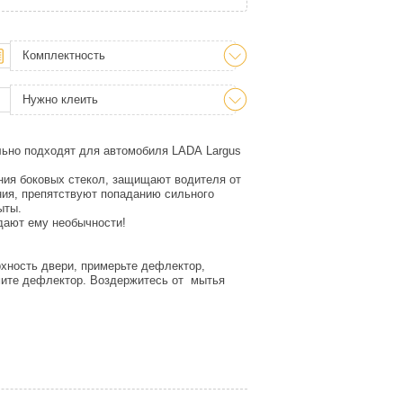
Комплектность
Нужно клеить
льно подходят для автомобиля LADA Largus
ия боковых стекол, защищают водителя от
ния, препятствуют попаданию сильного
ыты.
дают ему необычности!
рхность двери, примерьте дефлектор,
жмите дефлектор. Воздержитесь от мытья