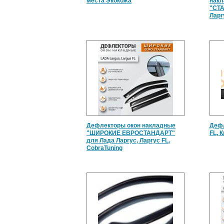
места Экокожа
накл
"СТА
Ларг
Дефлекторы окон накладные
Дефл
"ШИРОКИЕ ЕВРОСТАНДАРТ"
FL, 
для Лада Ларгус, Ларгус FL,
CobraTuning