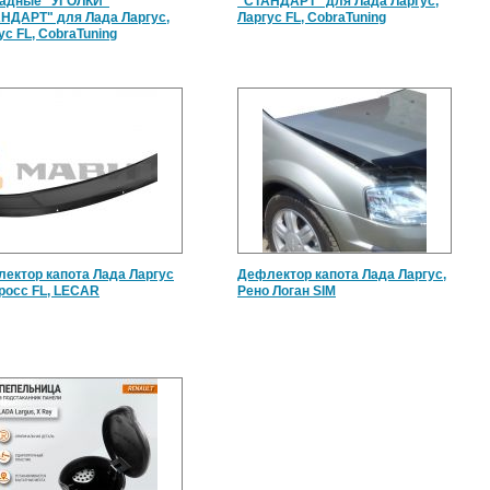
адные "УГОЛКИ"
"СТАНДАРТ" для Лада Ларгус,
НДАРТ" для Лада Ларгус,
Ларгус FL, CobraTuning
ус FL, CobraTuning
ектор капота Лада Ларгус
Дефлектор капота Лада Ларгус,
Кросс FL, LECAR
Рено Логан SIM