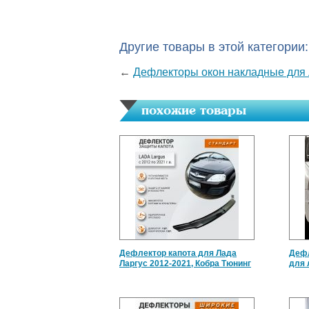
Другие товары в этой категории:
←
Дефлекторы окон накладные для Л
похожие товары
Дефлектор капота для Лада
Дефл
Ларгус 2012-2021, Кобра Тюнинг
для 