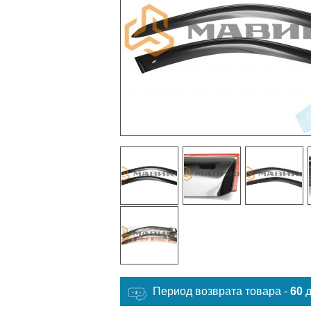
Период возврата товара -
60
д