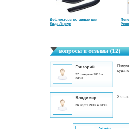
Дефлекторы вставные для
Пепе
Лада Ларгус
Рено
вопросы и отзывы (
12
)
Получи
Григорий
куда к
27 февраля 2016 в
23:35
2-е шт
Владимир
26 марта 2016 в 23:06
Admin