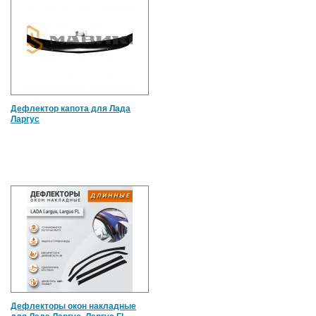
Дефлектор капота для Лада
Ларгус
Дефлекторы окон накладные