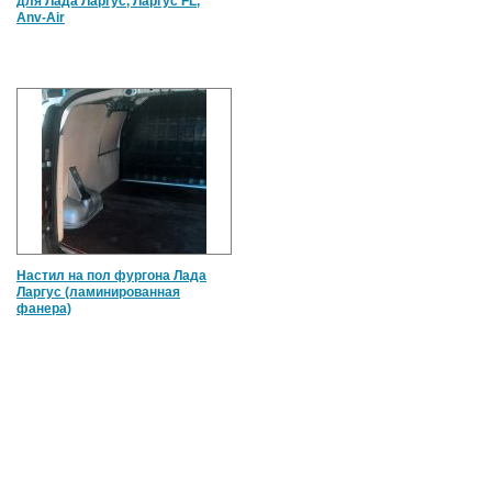
для Лада Ларгус, Ларгус FL,
Anv-Air
Настил на пол фургона Лада
Ларгус (ламинированная
фанера)