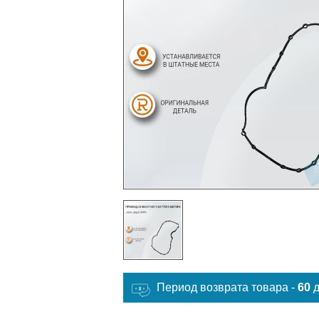
Период возврата товара -
60
д