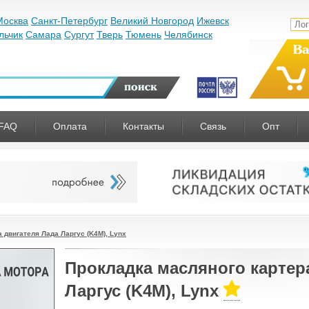
Москва
Санкт-Петербург
Великий Новгород
Ижевск
льчик
Самара
Сургут
Тверь
Тюмень
Челябинск
Ва
FAQ
Оплата
Контакты
Связь
Опт
 двигателя Лада Ларгус (K4M), Lynx
Прокладка масляного картер
Ларгус (K4M), Lynx