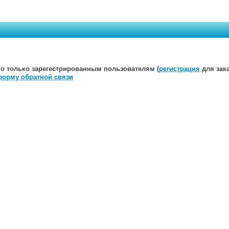
о только зарегестрированным пользователям (
регистрация
для зака
форму обратной связи
Мы открыты для любых предложений. Пишите нам:
E-mail
Публичная
оферта
на заключение договора розничной купл
Политика обработки персональных данных