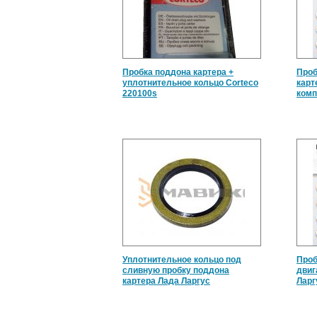
Пробка поддона картера +
Проб
уплотнительное кольцо Corteco
карт
220100s
комп
Уплотнительное кольцо под
Проб
сливную пробку поддона
двиг
картера Лада Ларгус
Ларг