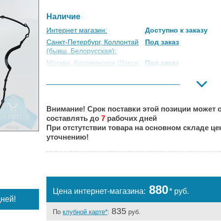
Наличие
Интернет магазин:
Доступно к заказу
Санкт-Петербург, Коллонтай
Под заказ
(бывш. Белорусская):
Москва, Коровинское Шоссе:
Под заказ
Москва, Южный Порт:
Под заказ
Великий Новгород:
Под заказ
Краснодар:
Под заказ
Внимание! Срок поставки этой позиции может о
Нальчик:
Под заказ
составлять до
7
рабочих дней
Самара:
Под заказ
При отстутствии товара на основном складе ц
Тверь:
Под заказ
уточнению!
Тюмень:
Под заказ
Челябинск:
Под заказ
880
Цена интернет-магазина:
* руб.
ней!
835
По
клубной карте*
:
руб.