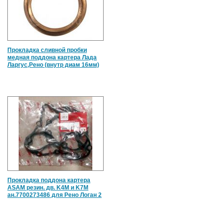
Прокладка сливной пробки
медная поддона картера Лада
Ларгус,Рено (внутр диам 16мм)
Прокладка поддона картера
ASAM резин. дв. K4M и K7M
ан.7700273486 для Рено Логан 2