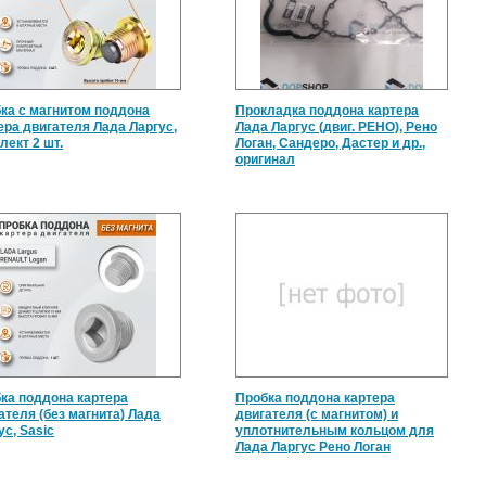
ка с магнитом поддона
Прокладка поддона картера
ера двигателя Лада Ларгус,
Лада Ларгус (двиг. РЕНО), Рено
лект 2 шт.
Логан, Сандеро, Дастер и др.,
оригинал
ка поддона картера
Пробка поддона картера
ателя (без магнита) Лада
двигателя (с магнитом) и
ус, Sasic
уплотнительным кольцом для
Лада Ларгус Рено Логан