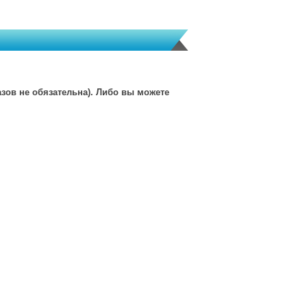
зов не обязательна). Либо вы можете
msk@granves-shop.ru
и-продажи товаров