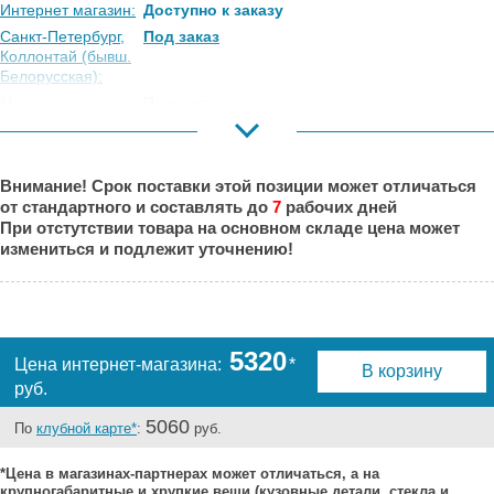
Интернет магазин:
Доступно к заказу
Санкт-Петербург,
Под заказ
Коллонтай (бывш.
Белорусская):
Москва,
Под заказ
Коровинское
Шоссе:
Москва, Южный
Под заказ
Внимание! Срок поставки этой позиции может отличаться
Порт:
от стандартного и составлять до
7
рабочих дней
Великий Новгород:
Под заказ
При отстутствии товара на основном складе цена может
Краснодар:
Под заказ
измениться и подлежит уточнению!
Нальчик:
Под заказ
Самара:
Под заказ
Тверь:
Под заказ
Тюмень:
Под заказ
5320
Цена интернет-магазина:
*
В корзину
Челябинск:
Под заказ
руб.
5060
По
клубной карте*
:
руб.
*Цена в магазинах-партнерах может отличаться, а на
крупногабаритные и хрупкие вещи (кузовные детали, стекла и