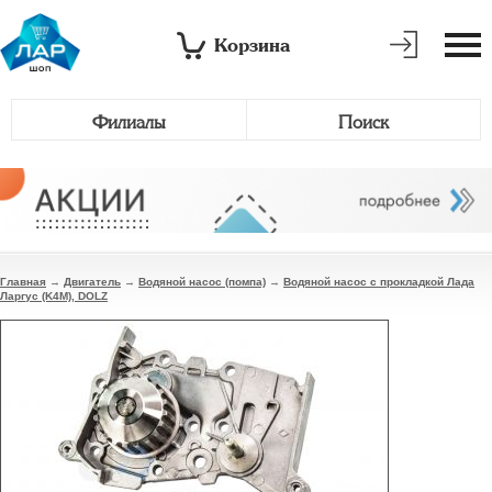
Корзина
Филиалы
Поиск
Главная
→
Двигатель
→
Водяной насос (помпа)
→
Водяной насос с прокладкой Лада
Ларгус (K4M), DOLZ