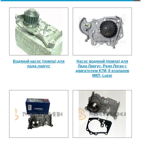
Водяной насос (помпа) для
Насос водяной (помпа) для
лада ларгус
Лада Ларгус, Рено Логан с
двигателем К7М, 8 клапанов
МКП, Luzar