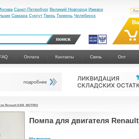
Москва
Санкт-Петербург
Великий Новгород
Ижевск
льчик
Самара
Сургут
Тверь
Тюмень
Челябинск
Ва
FAQ
Оплата
Контакты
Связь
Опт
еля Renault K4M, MOTRIO
Помпа для двигателя Renaul