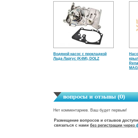
Водяной насос с прокладкой
Насо
Лада Ларгус (K4M), DOLZ
крыл
Rena
MAG
вопросы и отзывы (
0
)
Нет комментариев. Ваш будет первым!
Размещение вопросов и отзывов доступн
связаться с нами
без регистрации через