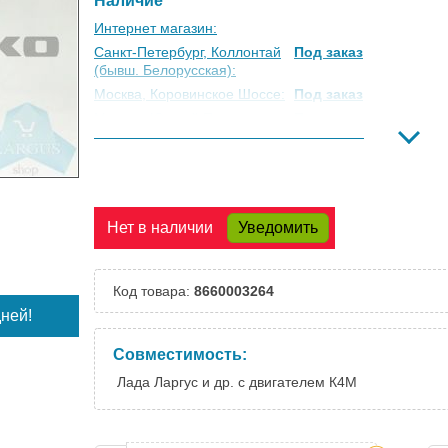
Наличие
Интернет магазин:
Санкт-Петербург, Коллонтай
Под заказ
(бывш. Белорусская):
Москва, Коровинское Шоссе:
Под заказ
Москва, Южный Порт:
Под заказ
Великий Новгород:
Под заказ
Краснодар:
Под заказ
Нальчик:
Под заказ
Самара:
Под заказ
Нет в наличии
Уведомить
Тверь:
Под заказ
Тюмень:
Под заказ
Челябинск:
Под заказ
Код товара:
8660003264
ней!
Совместимость:
Лада Ларгус и др. с двигателем К4М