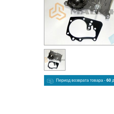
Период возврата товара -
60
д