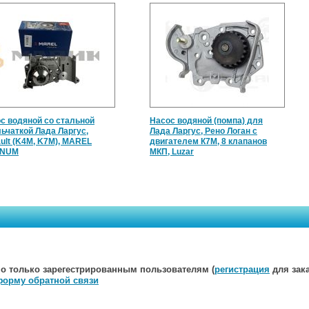
с водяной со стальной
Насос водяной (помпа) для
ьчаткой Лада Ларгус,
Лада Ларгус, Рено Логан с
ult (K4M, K7M), MAREL
двигателем К7М, 8 клапанов
NUM
МКП, Luzar
о только зарегестрированным пользователям (
регистрация
для зака
форму обратной связи