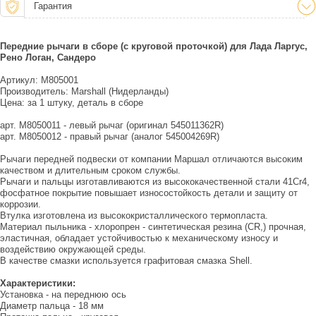
Гарантия
Передние рычаги в сборе (с круговой проточкой) для Лада Ларгус,
Рено Логан, Сандеро
Артикул: M805001
Производитель: Marshall (Нидерланды)
Цена: за 1 штуку, деталь в сборе
арт. M8050011 - левый рычаг (оригинал 545011362R)
арт. M8050012 - правый рычаг (аналог 545004269R)
Рычаги передней подвески от компании Маршал отличаются высоким
качеством и длительным сроком службы.
Рычаги и пальцы изготавливаются из высококачественной стали 41Cr4,
фосфатное покрытие повышает износостойкость детали и защиту от
коррозии.
Втулка изготовлена из высококристаллического термопласта.
Материал пыльника - хлоропрен - синтетическая резина (CR,) прочная,
эластичная, обладает устойчивостью к механическому износу и
воздействию окружающей среды.
В качестве смазки используется графитовая смазка Shell.
Характеристики:
Установка - на переднюю ось
Диаметр пальца - 18 мм