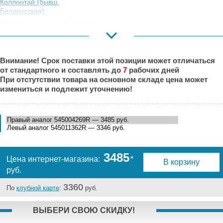
Коллонтай (бывш.
Белорусская):
Москва,
Под заказ
Коровинское
Шоссе:
Москва, Южный
Под заказ
Внимание! Срок поставки этой позиции может отличаться
Порт:
от стандартного и составлять до
7
рабочих дней
Великий Новгород:
Под заказ
При отстутствии товара на основном складе цена может
Краснодар:
Под заказ
измениться и подлежит уточнению!
Нальчик:
Под заказ
Самара:
Под заказ
Тверь:
Под заказ
Тюмень:
Под заказ
Челябинск:
Под заказ
3485
Цена интернет-магазина:
*
В корзину
руб.
3360
По
клубной карте
:
руб.
ВЫБЕРИ СВОЮ СКИДКУ!