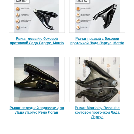
Рычаг левый с боковой
Рычаг правый с боковой
проточкой Лада Ларгус, Motrio
проточкой Лада Ларгус, Motrio
Рычаг передней подвески для
Рычаг Motrio by Renault с
Лада Ларгус Рено Логан
круговой проточкой Лада
Ларгус