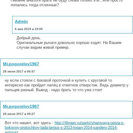
Никакие аналоги брать не буду снова только эти...или просто
попались тогда отличные?
Admin
6 мая 2019 в 19:05
Добрый день.
Оригинальные рычаги довольно хорошо ходят. На Вашем
случае видим живой пример.
Mr.pogorelov1967
28 июня 2017 в 06:47
ну если стояли с боковой проточкой и купить с круговой то
интересно как пройдет палец в ответное отверстие. Ведь диаметр у
пальцев разный. Вывод - надо брать то что уже стоит
Mr.pogorelov1967
29 июня 2017 в 09:27
Вот что нашел, вот здесь :
http://4logan.ru/parts/sharovaya-opora-s-
bokovoy-protochkoy-lada-largus-s-2013-logan-2014-sandero-2014-
avtovaz