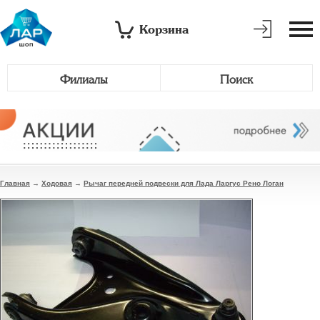
Корзина
Филиалы
Поиск
Главная
→
Ходовая
→
Рычаг передней подвески для Лада Ларгус Рено Логан