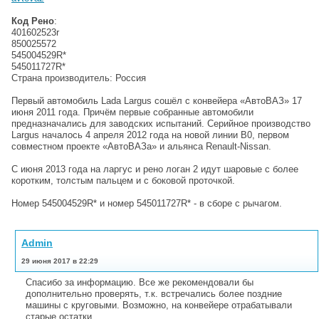
Код Рено
:
401602523r
850025572
545004529R*
545011727R*
Страна производитель: Россия
Первый автомобиль Lada Largus сошёл с конвейера «АвтоВАЗ» 17
июня 2011 года. Причём первые собранные автомобили
предназначались для заводских испытаний. Серийное производство
Largus началось 4 апреля 2012 года на новой линии B0, первом
совместном проекте «АвтоВАЗа» и альянса Renault-Nissan.
С июня 2013 года на ларгус и рено логан 2 идут шаровые с более
коротким, толстым пальцем и с боковой проточкой.
Номер 545004529R* и номер 545011727R* - в сборе с рычагом.
Admin
29 июня 2017 в 22:29
Спасибо за информацию. Все же рекомендовали бы
дополнительно проверять, т.к. встречались более поздние
машины с круговыми. Возможно, на конвейере отрабатывали
старые остатки