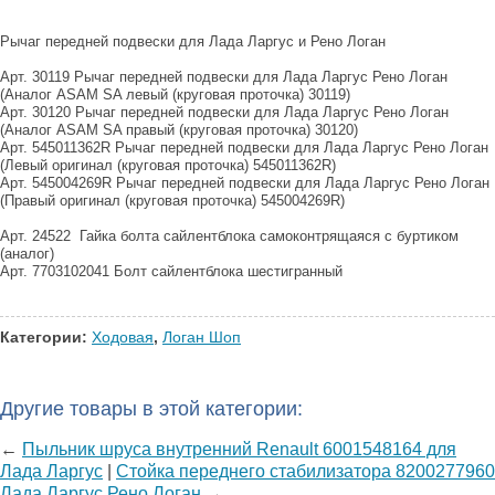
Рычаг передней подвески для Лада Ларгус и Рено Логан
Арт. 30119 Рычаг передней подвески для Лада Ларгус Рено Логан
(Aналог ASAM SA левый (круговая проточка) 30119)
Арт. 30120 Рычаг передней подвески для Лада Ларгус Рено Логан
(Аналог ASAM SA правый (круговая проточка) 30120)
Арт. 545011362R Рычаг передней подвески для Лада Ларгус Рено Логан
(Левый оригинал (круговая проточка) 545011362R)
Арт. 545004269R Рычаг передней подвески для Лада Ларгус Рено Логан
(Правый оригинал (круговая проточка) 545004269R)
Арт. 24522 Гайка болта сайлентблока самоконтрящаяся с буртиком
(аналог)
Арт. 7703102041 Болт сайлентблока шестигранный
Категории:
Ходовая
,
Логан Шоп
Другие товары в этой категории:
←
Пыльник шруса внутренний Renault 6001548164 для
Лада Ларгус
|
Стойка переднего стабилизатора 8200277960
Лада Ларгус Рено Логан
→