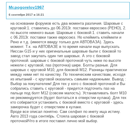
Mr.pogorelov1967
6 сентября 2017 в 16:21
на основании форумов есть два момента различия. Шаровые с
круговой:1. ставились до 06.2013г. поставки евросоюз (РЕНО), 2.
по высоте немного выше. Шаровые с боковой:1. ставить начали
с 06.2013г. поставки также евросоюз. Но клеймить клеймили и
Рено и т.д. (имеется ввиду только для АВТОВАЗА). Здесь
момент. Т.к. на АВТОВАЗЕ в то время начали еще выпускать
Ниссан G15 и у них оригинальные шаровые были с боковой то
завод стал закупать один тип шаровых. А это с боковой
проточкой. шаровые с боковой проточкой чуть ниже по высоте
нежели с круговой, паз (проточка) шире. Болты разные. Для
шаровых с круговой М10, для боковой М12. Разницы практически
между ними нет по качеству. По техническим качествам, исходя
из ипытаний - с круговой оказались самыми надежными. Вывод :
Выбор за покупателем! Для тех у кого с боковой проточкой и Вы
собрались ставить с круговой - придется подточить паз на
пальце под болт М12 (совсем малость). Устанавливать болт М10
не рекомендуется (будет болтаться в отверстии кулака). Для тех
кто собирается установить с боковой вместо с круговой - здесь
заморочка будет с отверстием в кулаке.
Вроде все описал понятно. Сам селфил по инету ища истину.
Авто 2013 года сентябрь. Стояла шаровая с боковой
проточкойЧто в итоге поставил лично мой выбор.