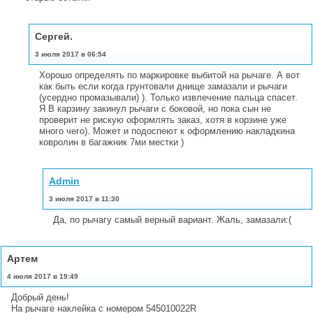
Сергей.
3 июля 2017 в 06:54
Хорошо определять по маркировке выбитой на рычаге. А вот
как быть если когда грунтовали днище замазали и рычаги
(усердно промазывали) ). Только извлечение пальца спасет.
Я В карзину закинул рычаги с боковой, но пока сын не
проверит не рискую оформлять заказ, хотя в корзине уже
много чего). Может и подоспеют к оформлению накладкина
ковролин в багажник 7ми местки )
Admin
3 июля 2017 в 11:30
Да, по рычагу самый верный вариант. Жаль, замазали:(
Артем
4 июля 2017 в 19:49
Добрый день!
На рычаге наклейка с номером 545010022R