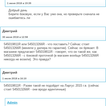
1 июня 2018 в 19:39
Добрый день
Берите боковую, если у Вас уже она, но проверьте сначала не
ошибаетесь ли
Дмитрий
30 июня 2018 в 12:58
545019811R или 545013266R - что поставить? Сейчас стоит
545013266R (меняли у дилера по гарантии). Сейчас он брякает. В
магазине предлагают 545019811R - говорят, что он такой же, как
545013266R - с боковой проточкой (в магазин вообще 545013266R
никогда не возили). Это правда?
Дмитрий
1 июля 2018 в 16:10
545019811R - Разве такой не подойдет на Ларгус 2015 г.в. (сейчас
стоит 545013266R - они вроде идентичные)
Admin