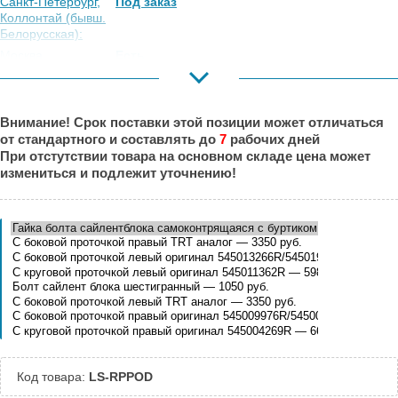
Санкт-Петербург,
Под заказ
Коллонтай (бывш.
Белорусская):
Москва,
Есть
Коровинское
Шоссе:
Москва, Южный
Под заказ
Внимание! Срок поставки этой позиции может отличаться
Порт:
от стандартного и составлять до
7
рабочих дней
Великий Новгород:
Под заказ
При отстутствии товара на основном складе цена может
Краснодар:
Есть
измениться и подлежит уточнению!
Нальчик:
Под заказ
Самара:
Под заказ
Тверь:
Под заказ
Тюмень:
Под заказ
Челябинск:
Под заказ
Код товара:
LS-RPPOD