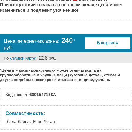
Великий Новгород:
Под заказ
При отстутствии товара на основном складе цена может
Краснодар:
Под заказ
измениться и подлежит уточнению!
Нальчик:
Под заказ
Самара:
Под заказ
Тверь:
Есть
Тюмень:
Есть
240
Цена интернет-магазина:
*
В корзину
Челябинск:
Под заказ
руб.
228
По
клубной карте*
:
руб.
*Цена в магазинах-партнерах может отличаться, а на
крупногабаритные и хрупкие вещи (кузовные детали, стекла и
другие подобные вещи) рассчитывается индивидуально.
Код товара:
6001547138A
Совместимость:
Лада Ларгус, Рено Логан