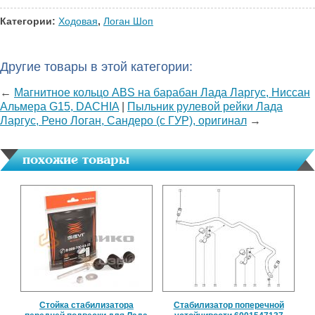
Категории:
Ходовая
,
Логан Шоп
Другие товары в этой категории:
←
Магнитное кольцо ABS на барабан Лада Ларгус, Ниссан
Альмера G15, DACHIA
|
Пыльник рулевой рейки Лада
Ларгус, Рено Логан, Сандеро (с ГУР), оригинал
→
похожие товары
Стойка стабилизатора
Стабилизатор поперечной