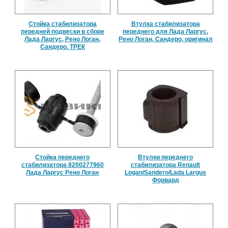
Стойка стабилизатора
Втулка стабилизатора
передней подвески в сборе
переднего для Лада Ларгус,
Лада Ларгус, Рено Логан,
Рено Логан, Сандеро, оригинал
Сандеро, ТРЕК
Стойка переднего
Втулки переднего
стабилизатора 8200277960
стабилизатора Renault
Лада Ларгус Рено Логан
Logan/Sandero/Lada Largus
Форвард