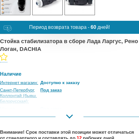
Период возврата товара -
60
дней!
Стойка стабилизатора в сборе Лада Ларгус, Рено
Логан, DACHIA
Наличие
Интернет магазин:
Доступно к заказу
Санкт-Петербург,
Под заказ
Коллонтай (бывш.
Белорусская):
Москва,
Под заказ
Коровинское
Шоссе:
Москва, Южный
Под заказ
Внимание! Срок поставки этой позиции может отличаться
Порт:
от стандартного и составлять до
12
рабочих дней