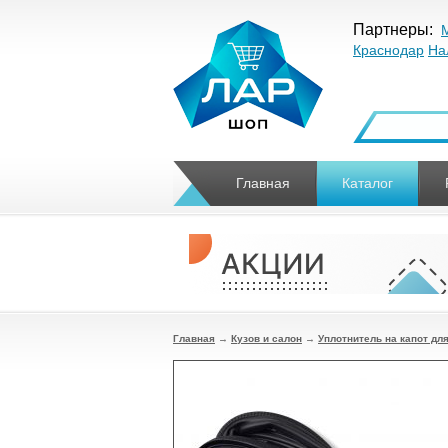
Партнеры:
Краснодар
На
Главная
Каталог
Главная
→
Кузов и салон
→
Уплотнитель на капот для