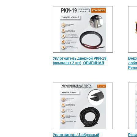
Уплотнитель дверной РКИ-19
Верх
(комплект 2 шт), ОРИГИНАЛ
лобо
Рено
Уплотнитель U-образный
Рези