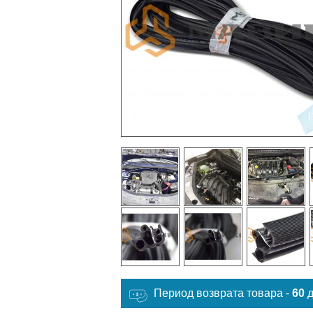
Период возврата товара -
60
д