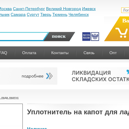
Москва
Санкт-Петербург
Великий Новгород
Ижевск
льчик
Самара
Сургут
Тверь
Тюмень
Челябинск
Ва
FAQ
Оплата
Контакты
Связь
Опт
 лада ларгус
Уплотнитель на капот для ла