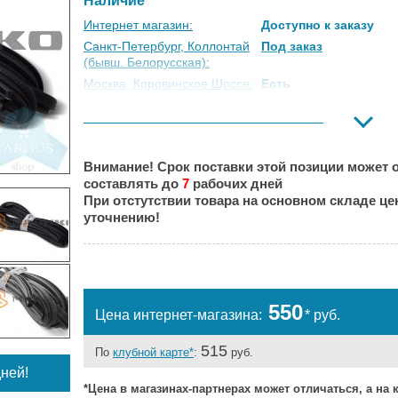
Наличие
Интернет магазин:
Доступно к заказу
Санкт-Петербург, Коллонтай
Под заказ
(бывш. Белорусская):
Москва, Коровинское Шоссе:
Есть
Москва, Южный Порт:
Под заказ
Великий Новгород:
Есть
Краснодар:
Под заказ
Внимание! Срок поставки этой позиции может о
Нальчик:
Есть
составлять до
7
рабочих дней
Самара:
Есть
При отстутствии товара на основном складе ц
Тверь:
Под заказ
уточнению!
Тюмень:
Есть
Челябинск:
Есть
550
Цена интернет-магазина:
* руб.
515
По
клубной карте*
:
руб.
ней!
*Цена в магазинах-партнерах может отличаться, а на