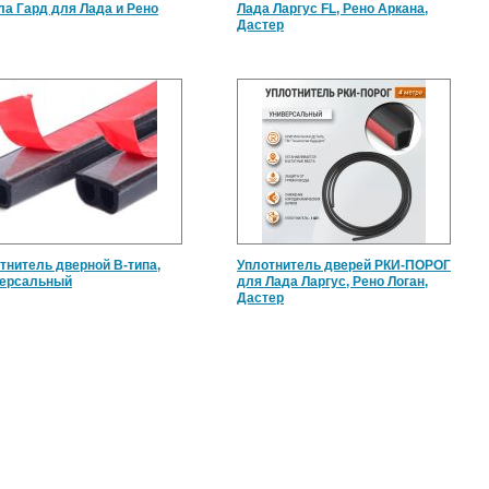
ла Гард для Лада и Рено
Лада Ларгус FL, Рено Аркана,
Дастер
тнитель дверной B-типа,
Уплотнитель дверей РКИ-ПОРОГ
версальный
для Лада Ларгус, Рено Логан,
Дастер