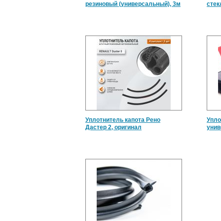
резиновый (универсальный), 3м
стек
Уплотнитель капота Рено
Упло
Дастер 2, оригинал
уни