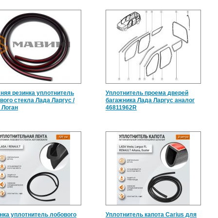
няя резинка уплотнитель
Уплотнитель проема дверей
вого стекла Лада Ларгус /
багажника Лада Ларгус аналог
 Логан
46811962R
нка уплотнитель лобового
Уплотнитель капота Carius для