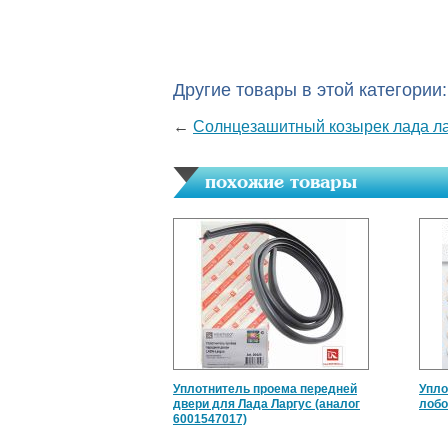
Другие товары в этой категории:
←
Солнцезашитный козырек лада ла
похожие товары
Уплотнитель проема передней
Упло
двери для Лада Ларгус (аналог
лобо
6001547017)