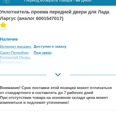
Период возврата товара -
60
дней!
Уплотнитель проема передней двери для Лада
Ларгус (аналог 6001547017)
Наличие
Интернет магазин:
Доступно к заказу
Санкт-Петербург,
Под заказ
Коллонтай (бывш.
Белорусская):
Москва,
Под заказ
Коровинское
Шоссе:
Москва, Южный
Под заказ
Внимание! Срок поставки этой позиции может отличаться
Порт:
от стандартного и составлять до
7
рабочих дней
Великий Новгород:
Под заказ
При отстутствии товара на основном складе цена может
Краснодар:
Под заказ
измениться и подлежит уточнению!
Нальчик:
Под заказ
Самара:
Под заказ