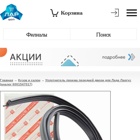
Корзина
Филиалы
Поиск
Главная
→
Кузов и салон
→
Уплотнитель проема передней двери для Лада Ларгус
(аналог 6001547017)