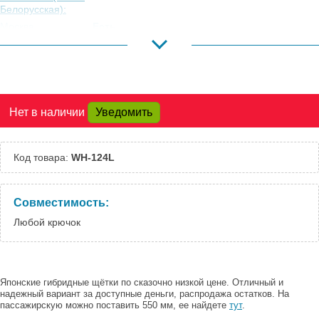
Белорусская):
Москва,
Есть
Коровинское
Шоссе:
Москва, Южный
Есть
Порт:
Великий Новгород:
Под заказ
Нет в наличии
Уведомить
Краснодар:
Под заказ
Нальчик:
Под заказ
Самара:
Под заказ
Код товара:
WH-124L
Тверь:
Под заказ
Тюмень:
Под заказ
Челябинск:
Под заказ
Совместимость:
Любой крючок
Японские гибридные щётки по сказочно низкой цене. Отличный и
надежный вариант за доступные деньги, распродажа остатков. На
пассажирскую можно поставить 550 мм, ее найдете
тут
.