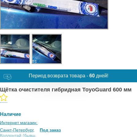
Период возврата товара -
60
дней!
Щётка очистителя гибридная ToyoGuard 600 мм
Наличие
Интернет магазин:
Санкт-Петербург,
Под заказ
Коллонтай (бывш.