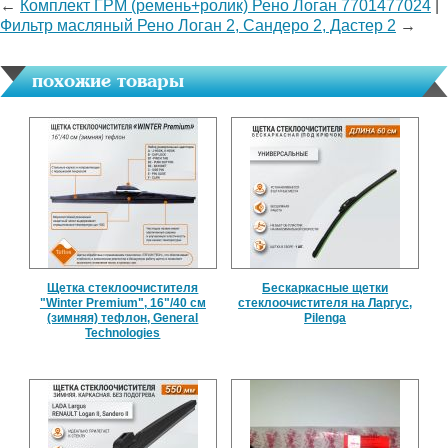
←
Комплект ГРМ (ремень+ролик) Рено Логан 7701477024
|
Фильтр масляный Рено Логан 2, Сандеро 2, Дастер 2
→
похожие товары
Щетка стеклоочистителя
Бескаркасные щетки
"Winter Premium", 16"/40 см
стеклоочистителя на Ларгус,
(зимняя) тефлон, General
Pilenga
Technologies