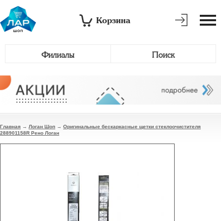
Корзина
Филиалы
Поиск
Главная
→
Логан Шоп
→
Оригинальные бескаркасные щетки стеклоочистителя
288901158R Рено Логан