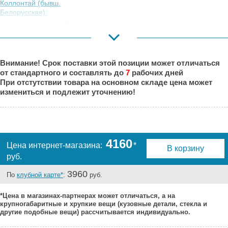
Коллонтай (бывш.
Белорусская):
Москва,
Под заказ
Коровинское
Шоссе:
Москва, Южный
Под заказ
Внимание! Срок поставки этой позиции может отличаться
Порт:
от стандартного и составлять до
7
рабочих дней
Великий Новгород:
Под заказ
При отстутствии товара на основном складе цена может
Краснодар:
Под заказ
измениться и подлежит уточнению!
Нальчик:
Под заказ
Самара:
Под заказ
Тверь:
Под заказ
Тюмень:
Под заказ
4160
Цена интернет-магазина:
*
В корзину
Челябинск:
Под заказ
руб.
3960
По
клубной карте*
:
руб.
*Цена в магазинах-партнерах может отличаться, а на
крупногабаритные и хрупкие вещи (кузовные детали, стекла и
другие подобные вещи) рассчитывается индивидуально.