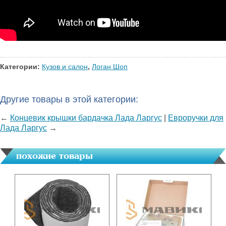
Категории:
Кузов и салон
,
Логан Шоп
Другие товары в этой категории:
←
Концевик крышки бардачка Лада Ларгус
|
Евроручки для
Лада Ларгус
→
похожие товары