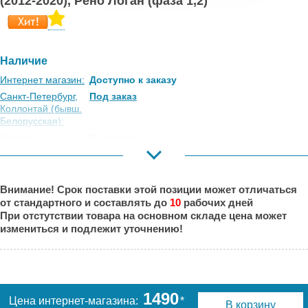
(2012-2020), Рено Логан (фаза 1,2)
Наличие
Интернет магазин:
Доступно к заказу
Санкт-Петербург,
Под заказ
Коллонтай (бывш.
Белорусская):
Москва,
Под заказ
Коровинское
Шоссе:
Москва, Южный
Есть
Внимание! Срок поставки этой позиции может отличаться
Порт:
от стандартного и составлять до
10
рабочих дней
Великий Новгород:
Есть
При отстутствии товара на основном складе цена может
Краснодар:
Под заказ
измениться и подлежит уточнению!
Нальчик:
Под заказ
Самара:
Под заказ
Тверь:
Под заказ
Тюмень:
Есть
1490
Цена интернет-магазина:
*
В корзину
Челябинск:
Под заказ