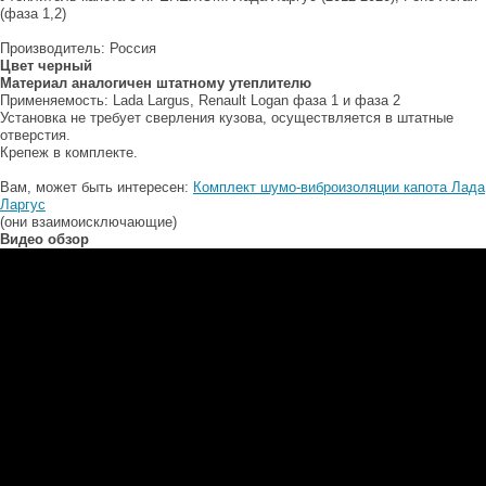
(фаза 1,2)
Производитель: Россия
Цвет черный
Материал аналогичен штатному утеплителю
Применяемость: Lada Largus, Renault Logan фаза 1 и фаза 2
Установка не требует сверления кузова, осуществляется в штатные
отверстия.
Крепеж в комплекте.
Вам, может быть интересен:
Комплект шумо-виброизоляции капота Лада
Ларгус
(они взаимоисключающие)
Видео обзор