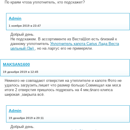
По краям чтоза уплотнитель, кто подскажет?
Admin
1 ноября 2019 в 23:47
Добрый день.
Не подскажем. В ассортименте из ВестаШоп есть близкий к
данному уплотнитель
Уплотнитель капота Carius Лада Веста
цельный (3м)
, но на ларгус его не примеряли.
MAKSAN1600
19 декабря 2019 в 12:45
Немного не совпадают отверстия на утеплителе и капоте.Фото не
удалось загрузить,пишет что размер большо.Совмещал как мог,в
итоге 2 отверстия пришлось подрезать на 4 мм,благо клипса
широкая ,закрыла всё.
Admin
19 декабря 2019 в 20:11
Добрый день.