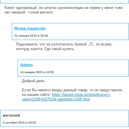
Капот одинаковый, но штатно шумоизоляции на норме у меня тоже
нет никакой - голый металл
Roma.ryazanski
13 января 2019 в 15:43
Подскажите, что за уплотнитель буквой ,,П,, по всему
контуру капота. Где такой купить
Admin
14 января 2019 в 13:55
Добрый день.
Если Вы имеете ввиду данный товар, то он представлен
на нашем сайте:
https://largus-shop.ru/shop/kuzov-i-
salon/2108-6107018r-uplotnitel-2108.html
виталий
5 октября 2015 в 19:25