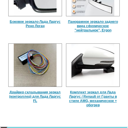
Боковое зеркало Лада Ларгус
Панорамное зеркало заднего
Рено Логан
вида сферическое
"нейтральное", Ergon
Драйвер складывания зеркал
Комплект зеркал для Лада
(контроллер) для Лада Ларгус
Ларгус / Renault от Гранты в
FL
стиле AMG, механическое +
обогрев