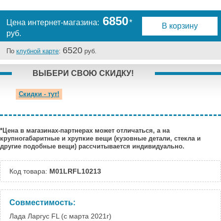
Челябинск:
Под заказ
6850
Цена интернет-магазина:
*
В корзину
руб.
6520
По
клубной карте
:
руб.
ВЫБЕРИ СВОЮ СКИДКУ!
Скидки - тут!
*Цена в магазинах-партнерах может отличаться, а на
крупногабаритные и хрупкие вещи (кузовные детали, стекла и
другие подобные вещи) рассчитывается индивидуально.
Код товара:
M01LRFL10213
Совместимость:
Лада Ларгус FL (с марта 2021г)