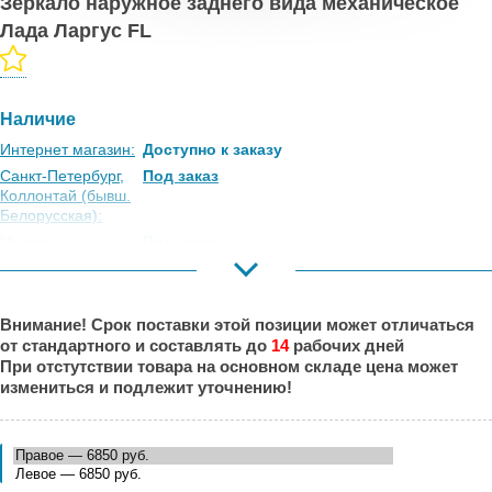
Зеркало наружное заднего вида механическое
Лада Ларгус FL
Наличие
Интернет магазин:
Доступно к заказу
Санкт-Петербург,
Под заказ
Коллонтай (бывш.
Белорусская):
Москва,
Под заказ
Коровинское
Шоссе:
Москва, Южный
Под заказ
Внимание! Срок поставки этой позиции может отличаться
Порт:
от стандартного и составлять до
14
рабочих дней
Великий Новгород:
Под заказ
При отстутствии товара на основном складе цена может
Краснодар:
Под заказ
измениться и подлежит уточнению!
Нальчик:
Под заказ
Самара:
Под заказ
Тверь:
Под заказ
Тюмень:
Под заказ