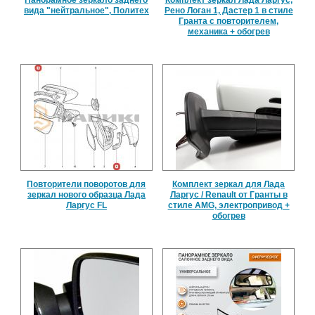
вида "нейтральное", Политех
Рено Логан 1, Дастер 1 в стиле
Гранта с повторителем,
механика + обогрев
Повторители поворотов для
Комплект зеркал для Лада
зеркал нового образца Лада
Ларгус / Renault от Гранты в
Ларгус FL
стиле AMG, электропривод +
обогрев