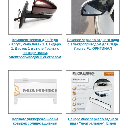
Комплект зеркал для Лада
Боковое зеркало заднего вида
Ларгус, Рено Логан 1, Сандеро
с электроприводом для Лада
1, Дастер 1 в стиле Гранта с
Ларгус FL, ОРИГИНАЛ
повторителем,
электроприводом и обогревом
Зеркало универсальное на
Панорамное зеркало заднего
козырек солнцезащитный
вида "нейтральное", Ergon