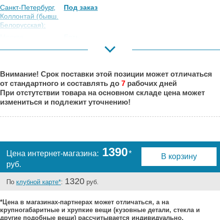
Санкт-Петербург,
Под заказ
Коллонтай (бывш.
Белорусская):
Москва,
Есть
Коровинское
Шоссе:
Москва, Южный
Под заказ
Внимание! Срок поставки этой позиции может отличаться
Порт:
от стандартного и составлять до
7
рабочих дней
Великий Новгород:
Под заказ
При отстутствии товара на основном складе цена может
Краснодар:
Под заказ
измениться и подлежит уточнению!
Нальчик:
Под заказ
Самара:
Под заказ
Тверь:
Под заказ
Тюмень:
Под заказ
1390
Цена интернет-магазина:
*
В корзину
Челябинск:
Под заказ
руб.
1320
По
клубной карте*
:
руб.
*Цена в магазинах-партнерах может отличаться, а на
крупногабаритные и хрупкие вещи (кузовные детали, стекла и
другие подобные вещи) рассчитывается индивидуально.