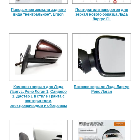
Панорамное зеркало заднего
Повторители поворотов для
вида "нейтральное", Ergon
зеркал нового образца Лада
Ларгус FL
Комплект зеркал для Лада
Боковое зеркало Лада Ларгус
Ларгус, Рено Логан 1, Сандеро
Рено Логан
1, Дастер 1 в стиле Гранта с
повторителем,
электроприводом и обогревом