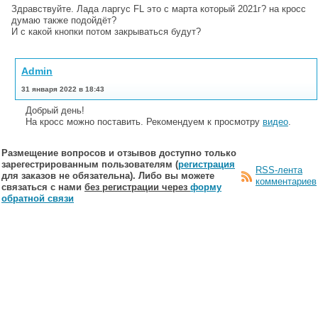
Здравствуйте. Лада ларгус FL это с марта который 2021г? на кросс
думаю также подойдёт?
И с какой кнопки потом закрываться будут?
Admin
31 января 2022 в 18:43
Добрый день!
На кросс можно поставить. Рекомендуем к просмотру
видео
.
Размещение вопросов и отзывов доступно только
зарегестрированным пользователям (
регистрация
RSS-лента
для заказов не обязательна). Либо вы можете
комментариев
связаться с нами
без регистрации через
форму
обратной связи