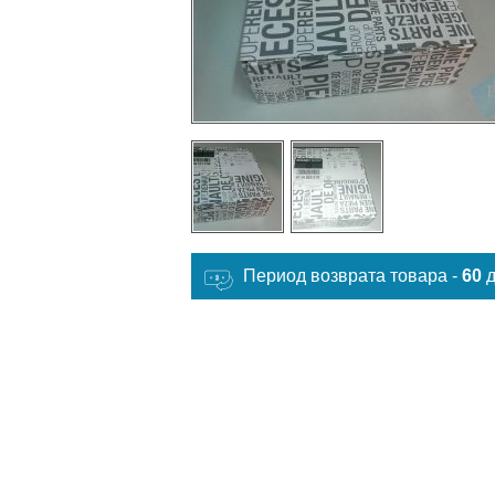
Период возврата товара -
60
д