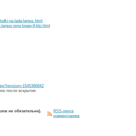
odki-na-lada-largus.html
-largus-reno-logan-8-klp.html
.jpg?revision=1545386842
ено после вскрытия.
зов не обязательна).
RSS-лента
комментариев