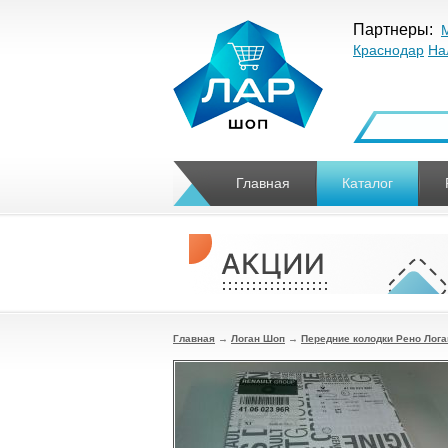
Партнеры:
Краснодар
На
Главная
Каталог
Главная
→
Логан Шоп
→
Передние колодки Рено Лога