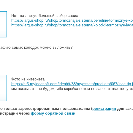
Нет, на ларгус большой выбор своих
https://largus-shop.ru/shop/tormoznaja-sistema/perednie-tormoznye-kol
0
https://largus-shop.ru/shop/tormoznaja-sistema/kolodki-tormoznye-lada
рафию самих колодок можно выложить?
Фото из интернета
https://st3.myideasoft.com/idea/dt/88/myassets/products/067/ince-tip
3
мы вскрывать не будем, ибо коробка потом не запечатывается у р
о только зарегестрированным пользователям (
регистрация
для зака
гистрации через
форму обратной связи