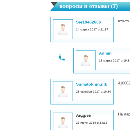
вопросы и отзывы (
7
)
что-то
Ser18482606
14 марта 2017 в 21:37
Admin
16 марта 2017 в 19:3
41060
Sumatokhin.nik
23 октября 2017 в 10:30
На лар
Андрей
25 июля 2018 в 23:12