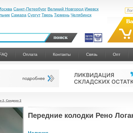
Москва
Санкт-Петербург
Великий Новгород
Ижевск
льчик
Самара
Сургут
Тверь
Тюмень
Челябинск
Ва
FAQ
Оплата
Контакты
Связь
Опт
н 2, Сандеро 2
Передние колодки Рено Логан