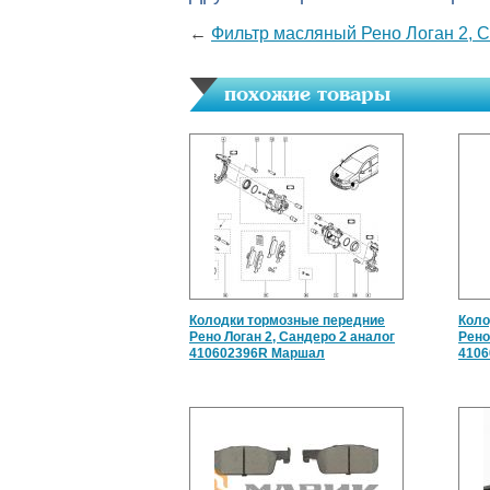
←
Фильтр масляный Рено Логан 2, С
похожие товары
Колодки тормозные передние
Коло
Рено Логан 2, Сандеро 2 аналог
Рено
410602396R Маршал
410