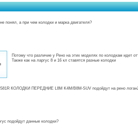
 не понял, а при чем колодки и марка двигателя?
Потому что различие у Рено на этих моделях по колодкам идет от
Также как на ларгус 8 и 16 кл ставятся разные колодки
3
2581R КОЛОДКИ ПЕРЕДНИЕ L8M K4M/B8M-SUV подойдут на рено логан2 2
гус подойдут данные колодки?