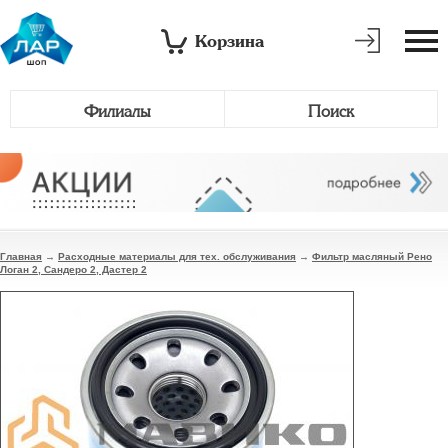
Корзина
Филиалы
Поиск
Главная
→
Расходные материалы для тех. обслуживания
→
Фильтр масляный Рено
Логан 2, Сандеро 2, Дастер 2