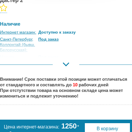
Дастер 2
Наличие
Интернет магазин:
Доступно к заказу
Санкт-Петербург,
Под заказ
Коллонтай (бывш.
Белорусская):
Москва,
Под заказ
Коровинское
Шоссе:
Москва, Южный
Под заказ
Внимание! Срок поставки этой позиции может отличаться
Порт:
от стандартного и составлять до
10
рабочих дней
Великий Новгород:
Под заказ
При отстутствии товара на основном складе цена может
Краснодар:
Под заказ
измениться и подлежит уточнению!
Нальчик:
Под заказ
Самара:
Есть
Тверь:
Есть
Тюмень:
Под заказ
1250
Цена интернет-магазина:
*
В корзину
Челябинск:
Под заказ