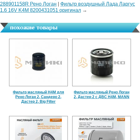
288901158R Рено Логан
|
Фильтр воздушный Лада Ларгус
1.6 16V K4M 8200431051 оригинал
→
похожие товары
Фильтр масляный H4M для
Фильтр масляный Рено Логан
Рено Логан 2, Сандеро 2,
2, Дастер 2 с ДВС H4M, MANN
Дастер 2, Big Filter