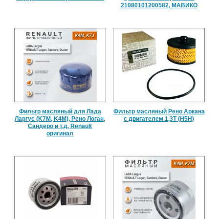
21080101200582, МАВИКО
Фильтр масляный для Лада
Фильтр масляный Рено Аркана
Ларгус (K7M, K4M), Рено Логан,
с двигателем 1,3Т (H5H)
Сандеро и т.д, Renault
оригинал