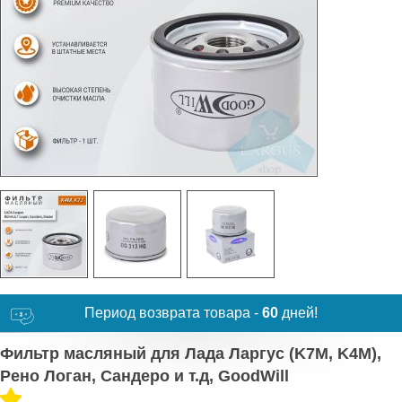
Период возврата товара -
60
дней!
Фильтр масляный для Лада Ларгус (K7M, K4M),
Рено Логан, Сандеро и т.д, GoodWill