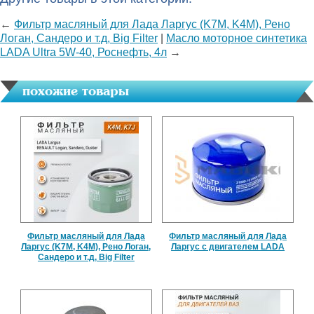
←
Фильтр масляный для Лада Ларгус (K7M, K4M), Рено
Логан, Сандеро и т.д, Big Filter
|
Масло моторное синтетика
LADA Ultra 5W-40, Роснефть, 4л
→
похожие товары
Фильтр масляный для Лада
Фильтр масляный для Лада
Ларгус (K7M, K4M), Рено Логан,
Ларгус с двигателем LADA
Сандеро и т.д, Big Filter