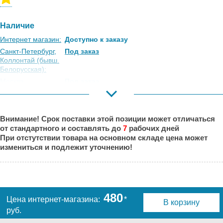
Наличие
Интернет магазин:
Доступно к заказу
Санкт-Петербург,
Под заказ
Коллонтай (бывш.
Белорусская):
Москва,
Под заказ
Коровинское
Шоссе:
Москва, Южный
Под заказ
Внимание! Срок поставки этой позиции может отличаться
Порт:
от стандартного и составлять до
7
рабочих дней
Великий Новгород:
Под заказ
При отстутствии товара на основном складе цена может
Краснодар:
Под заказ
измениться и подлежит уточнению!
Нальчик:
Под заказ
Самара:
Под заказ
Тверь:
Под заказ
Тюмень:
Под заказ
480
Цена интернет-магазина:
*
В корзину
Челябинск:
Под заказ
руб.