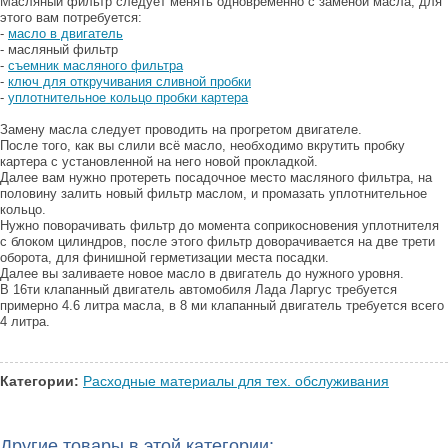
Масляный фильтр следует менять одновременно с заменой масла, для
этого вам потребуется:
-
масло в двигатель
- масляный фильтр
-
съемник масляного фильтра
-
ключ для откручивания сливной пробки
-
уплотнительное кольцо пробки картера
Замену масла следует проводить на прогретом двигателе.
После того, как вы слили всё масло, необходимо вкрутить пробку
картера с установленной на него новой прокладкой.
Далее вам нужно протереть посадочное место масляного фильтра, на
половину залить новый фильтр маслом, и промазать уплотнительное
кольцо.
Нужно поворачивать фильтр до момента соприкосновения уплотнителя
с блоком цилиндров, после этого фильтр доворачивается на две трети
оборота, для финишной герметизации места посадки.
Далее вы заливаете новое масло в двигатель до нужного уровня.
В 16ти клапанный двигатель автомобиля Лада Ларгус требуется
примерно 4.6 литра масла, в 8 ми клапанный двигатель требуется всего
4 литра.
Категории:
Расходные материалы для тех. обслуживания
Другие товары в этой категории: