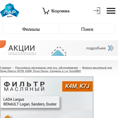
Корзина
Филиалы
Поиск
Главная
→
Расходные материалы для тех. обслуживания
→
Фильтр масляный для
Лада Ларгус (K7M, K4M), Рено Логан, Сандеро и т.д, GoodWill