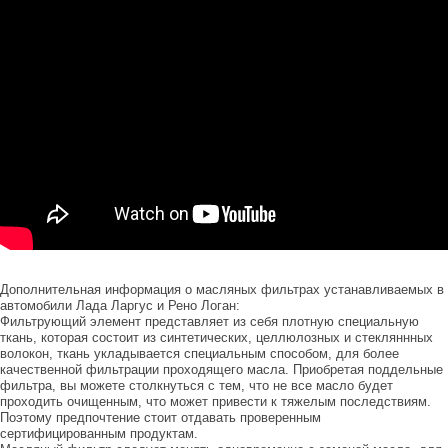
Дополнительная информация о масляных фильтрах устанавливаемых в
автомобили Лада Ларгус и Рено Логан:
Фильтрующий элемент представляет из себя плотную специальную
ткань, которая состоит из синтетических, целлюлозных и стекляннных
волокон, ткань укладывается специальным способом, для более
качественной фильтрации проходящего масла. Приобретая поддельные
фильтра, вы можете столкнуться с тем, что не все масло будет
проходить очищенным, что может привести к тяжелым последствиям.
Поэтому предпочтение стоит отдавать проверенным
сертифицированным продуктам.