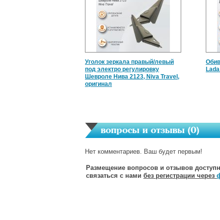
Уголок зеркала правый/левый
Обив
под электро регулировку
Lada
Шевроле Нива 2123, Niva Travel,
оригинал
вопросы и отзывы (
0
)
Нет комментариев. Ваш будет первым!
Размещение вопросов и отзывов доступн
связаться с нами
без регистрации через