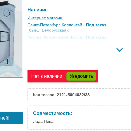
Наличие
Интернет магазин:
Санкт-Петербург, Коллонтай
Под заказ
(бывш. Белорусская):
Москва, Коровинское Шоссе:
Под заказ
Москва, Южный Порт:
Под заказ
Великий Новгород:
Под заказ
Краснодар:
Под заказ
Нальчик:
Под заказ
Самара:
Под заказ
Нет в наличии
Уведомить
Тверь:
Под заказ
Тюмень:
Под заказ
Челябинск:
Под заказ
Код товара:
2121-5004032/33
Совместимость:
ней!
Лада Нива