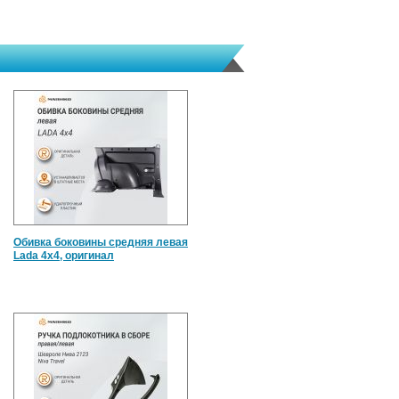
Обивка боковины средняя левая
Lada 4x4, оригинал