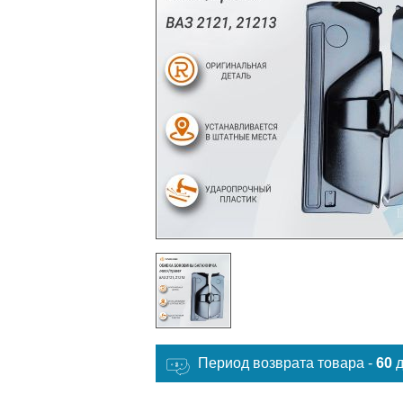
Период возврата товара -
60
д