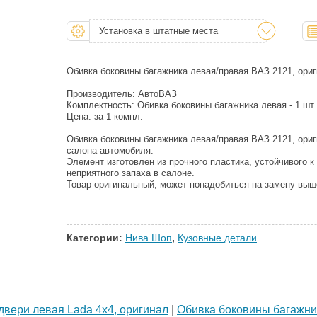
Установка в штатные места
Обивка боковины багажника левая/правая ВАЗ 2121, ори
Производитель: АвтоВАЗ
Комплектность: Обивка боковины багажника левая - 1 шт.,
Цена: за 1 компл.
Обивка боковины багажника левая/правая ВАЗ 2121, ори
салона автомобиля.
Элемент изготовлен из прочного пластика, устойчивого к
неприятного запаха в салоне.
Товар оригинальный, может понадобиться на замену выш
Категории:
Нива Шоп
,
Кузовные детали
двери левая Lada 4x4, оригинал
|
Обивка боковины багажник