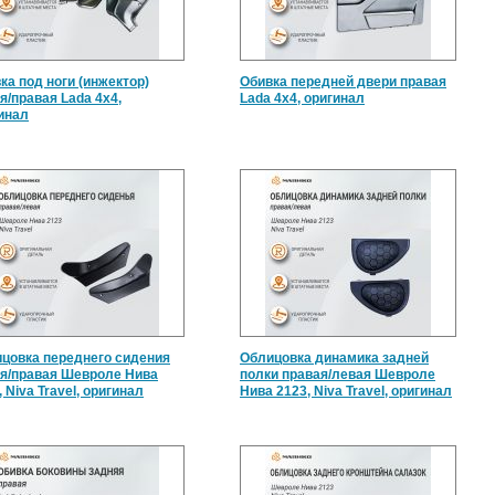
ка под ноги (инжектор)
Обивка передней двери правая
я/правая Lada 4x4,
Lada 4x4, оригинал
инал
цовка переднего сидения
Облицовка динамика задней
я/правая Шевроле Нива
полки правая/левая Шевроле
, Niva Travel, оригинал
Нива 2123, Niva Travel, оригинал