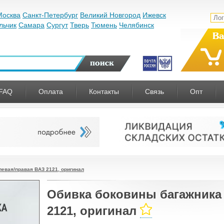
Москва
Санкт-Петербург
Великий Новгород
Ижевск
льчик
Самара
Сургут
Тверь
Тюмень
Челябинск
Ва
FAQ
Оплата
Контакты
Связь
Опт
левая/правая ВАЗ 2121, оригинал
Обивка боковины багажника
2121, оригинал