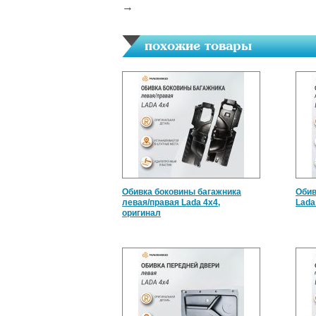
→
похожие товары
Обивка боковины багажника
Обив
левая/правая Lada 4x4,
Lada
оригинал