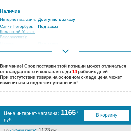
Наличие
Интернет магазин:
Доступно к заказу
Санкт-Петербург,
Под заказ
Коллонтай (бывш.
Белорусская):
Москва,
Под заказ
Коровинское
Шоссе:
Москва, Южный
Под заказ
Внимание! Срок поставки этой позиции может отличаться
Порт:
от стандартного и составлять до
14
рабочих дней
Великий Новгород:
Под заказ
При отстутствии товара на основном складе цена может
Краснодар:
Под заказ
измениться и подлежит уточнению!
Нальчик:
Под заказ
Самара:
Под заказ
Тверь:
Под заказ
Тюмень:
Под заказ
1165
Цена интернет-магазина:
*
В корзину
Челябинск:
Под заказ
руб.
1123
По
клубной карте*
:
руб.