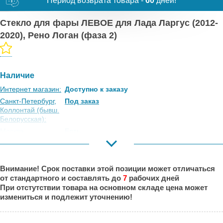
Период возврата товара -
60
дней!
Стекло для фары ЛЕВОЕ для Лада Ларгус (2012-
2020), Рено Логан (фаза 2)
Наличие
Интернет магазин:
Доступно к заказу
Санкт-Петербург,
Под заказ
Коллонтай (бывш.
Белорусская):
Москва,
Есть
Коровинское
Шоссе:
Москва, Южный
Под заказ
Внимание! Срок поставки этой позиции может отличаться
Порт:
от стандартного и составлять до
7
рабочих дней
Великий Новгород:
Под заказ
При отстутствии товара на основном складе цена может
Краснодар:
Под заказ
измениться и подлежит уточнению!
Нальчик:
Под заказ
Самара:
Под заказ