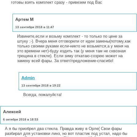
готовы взять комплект сразу - привезем под Вас
Артем М
13 сентября 2018 в 11:47
Извините,если и возьму комплект - то только по цене за
штуку ;-). Вчера меня отговорили от идеи замены(потому,как
только своими руками если-никто не возьмется,а у меня на
это времени нет)-буду ездить так (у меня там не сквозная
трещина в стекле). Если зиму откатаю-созрею может на
замену всей фары. За ответ/предложение-спасибо!
Admin
13 сентября 2018 в 19:22
Всегда, пожалуйста!
Алексей
6 октября 2018 в 18:53
А я бы приобрел два стекла. Правда живу в Орле( Свои фары
разбирал для установки линз, но вот пластик под устал, надо бы