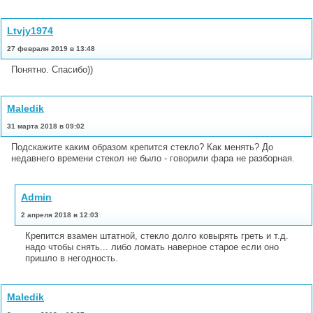
Ltvjy1974
27 февраля 2019 в 13:48
Понятно. Спасибо))
Maledik
31 марта 2018 в 09:02
Подскажите каким образом крепится стекло? Как менять? До
недавнего времени стекол не было - говорили фара не разборная.
Admin
2 апреля 2018 в 12:03
Крепится взамен штатной, стекло долго ковырять греть и т.д.
надо чтобы снять... либо ломать наверное старое если оно
пришло в негодность.
Maledik