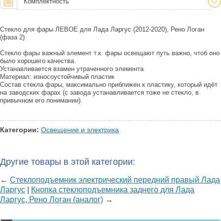
Комплектность
Стекло для фары ЛЕВОЕ для Лада Ларгус (2012-2020), Рено Логан
(фаза 2)
Стекло фары важный элемент т.к. фары освещают путь важно, чтоб оно
было хорошего качества.
Устанавливается взамен утраченного элемента
Материал: износоустойчивый пластик
Состав стекла фары, максимально приближен к пластику, который идёт
на заводских фарах (с завода устанавливается тоже не стекло, в
привычном его понимании).
Категории:
Освещение и электрика
Другие товары в этой категории:
←
Стеклоподъемник электрический передний правый Лада
Ларгус
|
Кнопка стеклоподъемника заднего для Лада
Ларгус, Рено Логан (аналог)
→