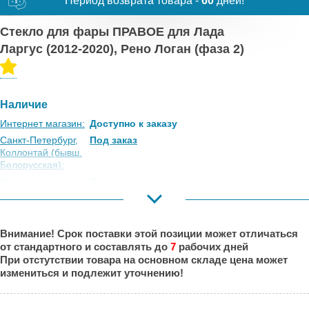
Период возврата товара -
60
дней!
Стекло для фары ПРАВОЕ для Лада
Ларгус (2012-2020), Рено Логан (фаза 2)
Наличие
Интернет магазин:
Доступно к заказу
Санкт-Петербург,
Под заказ
Коллонтай (бывш.
Белорусская):
Москва,
Под заказ
Коровинское
Шоссе:
Москва, Южный
Под заказ
Внимание! Срок поставки этой позиции может отличаться
Порт:
от стандартного и составлять до
7
рабочих дней
Великий Новгород:
Под заказ
При отстутствии товара на основном складе цена может
Краснодар:
Под заказ
измениться и подлежит уточнению!
Нальчик:
Под заказ
Самара:
Под заказ