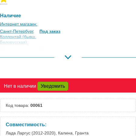
Наличие
Интернет магазин:
Санкт-Петербург,
Под заказ
Коллонтай (бывш.
Белорусская):
Москва,
Под заказ
Коровинское
Шоссе:
Москва, Южный
Есть
Порт:
Великий Новгород:
Под заказ
Нет в наличии
Уведомить
Краснодар:
Под заказ
Нальчик:
Под заказ
Самара:
Под заказ
Код товара:
00061
Тверь:
Под заказ
Тюмень:
Под заказ
Челябинск:
Под заказ
Совместимость:
Лада Ларгус (2012-2020), Калина, Гранта