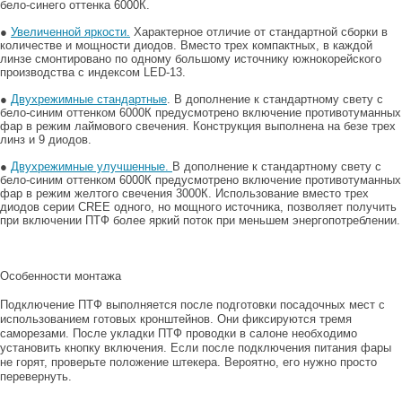
бело-синего оттенка 6000К.
●
Увеличенной яркости.
Характерное отличие от стандартной сборки в
количестве и мощности диодов. Вместо трех компактных, в каждой
линзе смонтировано по одному большому источнику южнокорейского
производства с индексом LED-13.
●
Двухрежимные стандартные
. В дополнение к стандартному свету с
бело-синим оттенком 6000К предусмотрено включение противотуманных
фар в режим лаймового свечения. Конструкция выполнена на безе трех
линз и 9 диодов.
●
Двухрежимные улучшенные.
В дополнение к стандартному свету с
бело-синим оттенком 6000К предусмотрено включение противотуманных
фар в режим желтого свечения 3000К. Использование вместо трех
диодов серии CREE одного, но мощного источника, позволяет получить
при включении ПТФ более яркий поток при меньшем энергопотреблении.
Особенности монтажа
Подключение ПТФ выполняется после подготовки посадочных мест с
использованием готовых кронштейнов. Они фиксируются тремя
саморезами. После укладки ПТФ проводки в салоне необходимо
установить кнопку включения. Если после подключения питания фары
не горят, проверьте положение штекера. Вероятно, его нужно просто
перевернуть.