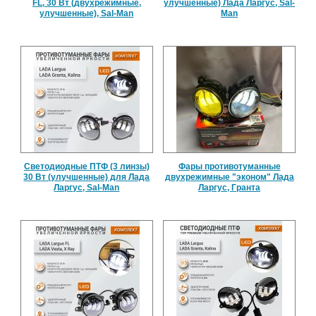
FL, 30 Вт (двухрежимные,
улучшенные) Лада Ларгус, Sal-
улучшенные), Sal-Man
Man
Светодиодные ПТФ (3 линзы)
Фары противотуманные
30 Вт (улучшенные) для Лада
двухрежимные "эконом" Лада
Ларгус, Sal-Man
Ларгус, Гранта