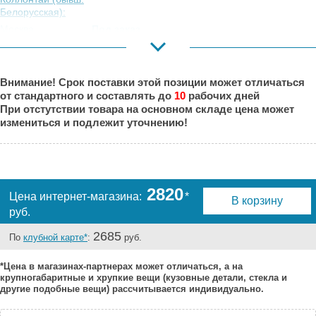
Белорусская):
Москва,
Под заказ
Коровинское
Шоссе:
Москва, Южный
Под заказ
Внимание! Срок поставки этой позиции может отличаться
Порт:
от стандартного и составлять до
10
рабочих дней
Великий Новгород:
Есть
При отстутствии товара на основном складе цена может
Краснодар:
Под заказ
измениться и подлежит уточнению!
Нальчик:
Есть
Самара:
Под заказ
Тверь:
Под заказ
Тюмень:
Есть
2820
Цена интернет-магазина:
*
В корзину
Челябинск:
Под заказ
руб.
2685
По
клубной карте*
:
руб.
*Цена в магазинах-партнерах может отличаться, а на
крупногабаритные и хрупкие вещи (кузовные детали, стекла и
другие подобные вещи) рассчитывается индивидуально.