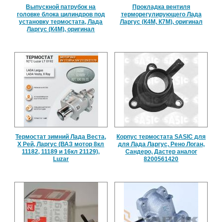
Выпускной патрубок на
Прокладка вентиля
головке блока цилиндров под
терморегулирующего Лада
установку термостата, Лада
Ларгус (К4М, К7М), оригинал
Ларгус (К4М), оригинал
Термостат зимний Лада Веста,
Корпус термостата SASIC для
Х Рей, Ларгус (ВАЗ мотор 8кл
для Лада Ларгус, Рено Логан,
11182, 11189 и 16кл 21129),
Сандеро, Дастер аналог
Luzar
8200561420