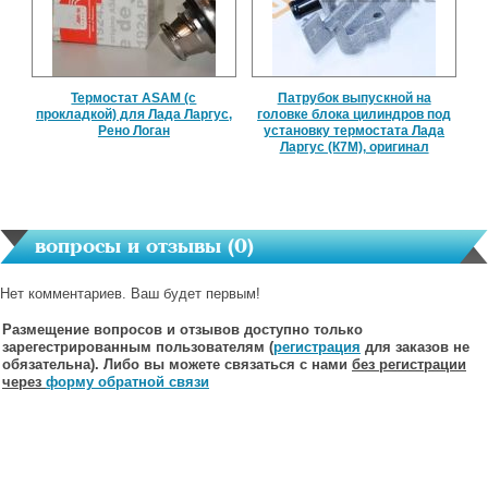
Термостат ASAM (с
Патрубок выпускной на
прокладкой) для Лада Ларгус,
головке блока цилиндров под
Рено Логан
установку термостата Лада
Ларгус (К7М), оригинал
вопросы и отзывы (
0
)
Нет комментариев. Ваш будет первым!
Размещение вопросов и отзывов доступно только
зарегестрированным пользователям (
регистрация
для заказов не
обязательна). Либо вы можете связаться с нами
без регистрации
через
форму обратной связи