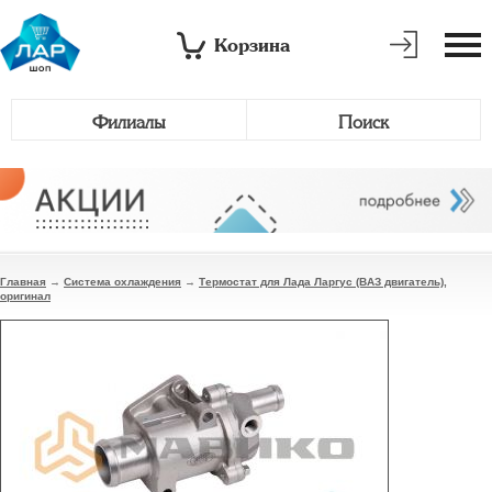
Корзина
Филиалы
Поиск
Главная
→
Система охлаждения
→
Термостат для Лада Ларгус (ВАЗ двигатель),
оригинал