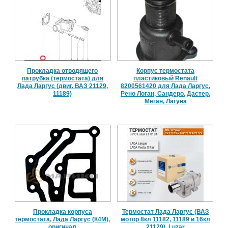
Прокладка отводящего
Корпус термостата
патрубка (термостата) для
пластиковый Renault
Лада Ларгус (двиг. ВАЗ 21129,
8200561420 для Лада Ларгус,
11189)
Рено Логан, Сандеро, Дастер,
Меган, Лагуна
Прокладка корпуса
Термостат Лада Ларгус (ВАЗ
термостата, Лада Ларгус (К4М),
мотор 8кл 11182, 11189 и 16кл
оригинал
21129), Luzar