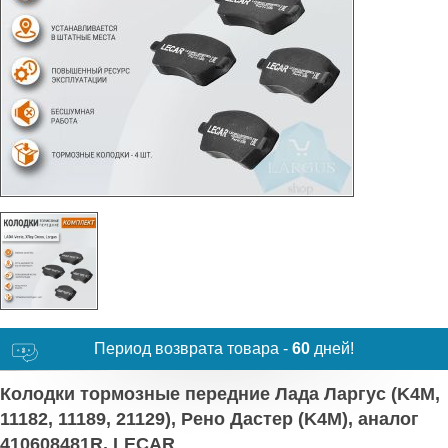
Период возврата товара -
60
дней!
Колодки тормозные передние Лада Ларгус (K4M,
11182, 11189, 21129), Рено Дастер (K4M), аналог
410608481R, LECAR