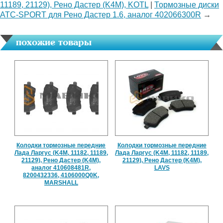
11189, 21129), Рено Дастер (K4M), KOTL
|
Тормозные диски
АТС-SPORT для Рено Дастер 1.6, аналог 402066300R
→
похожие товары
Колодки тормозные передние
Колодки тормозные передние
Лада Ларгус (K4M, 11182, 11189,
Лада Ларгус (K4M, 11182, 11189,
21129), Рено Дастер (K4M),
21129), Рено Дастер (K4M),
аналог 410608481R,
LAVS
8200432336, 4106000Q0K,
MARSHALL