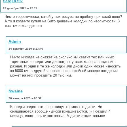
Serg19797
13 декабря 2020 в 12:11
Чисто теоретически, какой у них ресурс по пробегу при такой цене?
А то я когда-то купил на Вито дешевые колодки по неопытности, 3
тыс. км и колодок нет.
Admin
14 декабря 2020 в 13:46
Никто никогда не скажет на сколько км хватит тех или иных
тормозных колодок или дисков, т.к у всех манера вождения
разная. И одни и те же колодки или диски один может износить
за 5000 км, а другой человек при спокойной манере вождения
может на них проездить 20 тыс. км.
Nwaine
26 января 2023 в 00:52
Колодки надежные - переживут тормозные диски. Не
снашиваются вообще - диски изнашиваются. )) Поездил 4
месяца, снял - почти как новые. А диски стали тоньше.