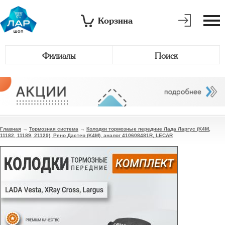
Корзина
Филиалы
Поиск
Главная
→
Тормозная система
→
Колодки тормозные передние Лада Ларгус (K4M,
11182, 11189, 21129), Рено Дастер (K4M), аналог 410608481R, LECAR