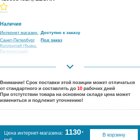
Наличие
Интернет магазин:
Доступно к заказу
Санкт-Петербург,
Под заказ
Коллонтай (бывш.
Белорусская):
Москва,
Под заказ
Коровинское
Шоссе:
Москва, Южный
Под заказ
Внимание! Срок поставки этой позиции может отличаться
Порт:
от стандартного и составлять до
10
рабочих дней
Великий Новгород:
Под заказ
При отстутствии товара на основном складе цена может
Краснодар:
Под заказ
измениться и подлежит уточнению!
Нальчик:
Под заказ
Самара:
Под заказ
Тверь:
Под заказ
Тюмень:
Под заказ
1130
Цена интернет-магазина:
*
В корзину
Челябинск:
Под заказ
руб.