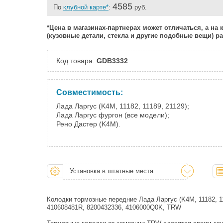
4585
По
клубной карте*
:
руб.
*Цена в магазинах-партнерах может отличаться, а на
(кузовные детали, стекла и другие подобные вещи) 
Код товара:
GDB3332
Совместимость:
Лада Ларгус (K4M, 11182, 11189, 21129);
Лада Ларгус фургон (все модели);
Рено Дастер (K4M).
Установка в штатные места
Колодки тормозные передние Лада Ларгус (K4M, 11182, 11
410608481R, 8200432336, 4106000Q0K, TRW