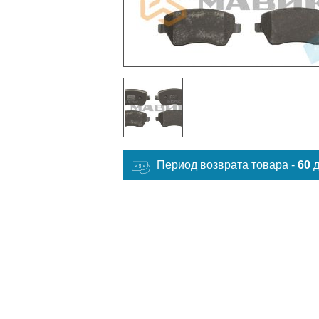
Период возврата товара -
60
д