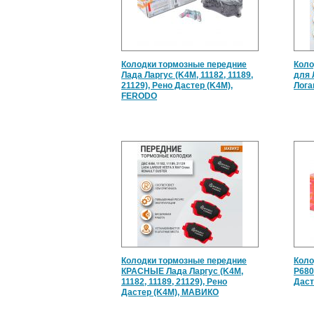
Колодки тормозные передние
Коло
Лада Ларгус (K4M, 11182, 11189,
для 
21129), Рено Дастер (K4M),
Лога
FERODO
Колодки тормозные передние
Коло
КРАСНЫЕ Лада Ларгус (K4M,
P680
11182, 11189, 21129), Рено
Даст
Дастер (K4M), МАВИКО