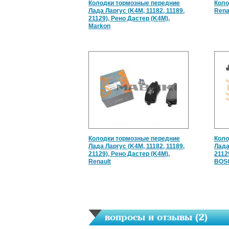
Колодки тормозные передние
Коло
Лада Ларгус (K4M, 11182, 11189,
Rena
21129), Рено Дастер (K4M),
Markon
Колодки тормозные передние
Коло
Лада Ларгус (K4M, 11182, 11189,
Лада
21129), Рено Дастер (K4M),
2112
Renault
BOS
вопросы и отзывы (
2
)