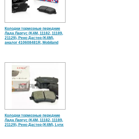
Колодки тормозные передние
Лада Ларгус (K4M, 11182, 11189,
21129), Рено Дастер (K4M),
аналог 410608481R, Mobiland
Колодки тормозные передние
Лада Ларгус (K4M, 11182, 11189,
21129), Рено Дастер (K4M), Lynx