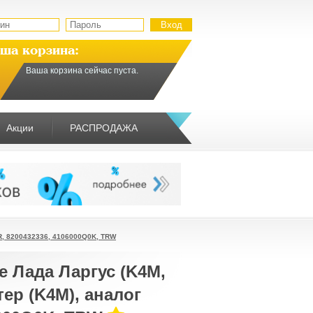
ша корзина:
Ваша корзина сейчас пуста.
Акции
РАСПРОДАЖА
1R, 8200432336, 4106000Q0K, TRW
 Лада Ларгус (K4M,
стер (K4M), аналог