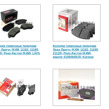
дки тормозные передние
Колодки тормозные передние
 Ларгус (K4M, 11182, 11189,
Лада Ларгус (K4M, 11182, 11189,
9), Рено Дастер (K4M), LAVS
21129), Рено Дастер (K4M),
аналог 410608481R, Kurosai