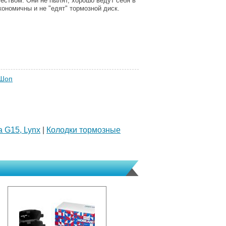
еством. Они не пылят, хорошо ведут себя в
кономичны и не "едят" тормозной диск.
 Шоп
a G15, Lynx
|
Колодки тормозные