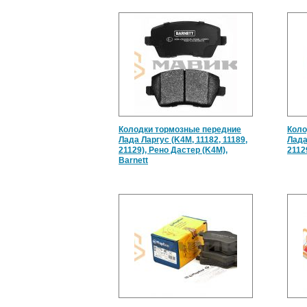
Колодки тормозные передние
Коло
Лада Ларгус (K4M, 11182, 11189,
Лада
21129), Рено Дастер (K4M),
2112
Barnett