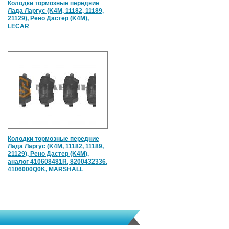
Колодки тормозные передние
Лада Ларгус (K4M, 11182, 11189,
21129), Рено Дастер (K4M),
LECAR
Колодки тормозные передние
Лада Ларгус (K4M, 11182, 11189,
21129), Рено Дастер (K4M),
аналог 410608481R, 8200432336,
4106000Q0K, MARSHALL