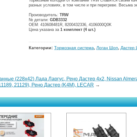
Тормозные колодки от компании TRW славятся своим кач
разных условиях, в том числе и при перегреве. Весьма э
Производитель:
TRW
№ детали:
GDB3332
OEM: 410608481R, 8200432336, 4106000Q0K
Цена указана за
1 комплект (4 шт.)
Категории:
Тормозная система
,
Логан Шоп
,
Дастер
нные (228x42) Лада Ларгус, Рено Дастер 4x2, Nissan Almer
11189, 21129), Рено Дастер (K4M), LECAR
→