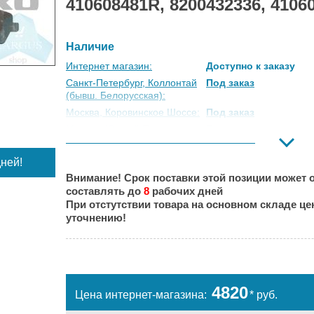
410608481R, 8200432336, 410
Наличие
Интернет магазин:
Доступно к заказу
Санкт-Петербург, Коллонтай
Под заказ
(бывш. Белорусская):
Москва, Коровинское Шоссе:
Под заказ
Москва, Южный Порт:
Под заказ
Великий Новгород:
Под заказ
ней!
Краснодар:
Под заказ
Внимание! Срок поставки этой позиции может о
Нальчик:
Под заказ
составлять до
8
рабочих дней
Самара:
Под заказ
При отстутствии товара на основном складе ц
Тверь:
Под заказ
уточнению!
Тюмень:
Под заказ
Челябинск:
Под заказ
4820
Цена интернет-магазина:
* руб.