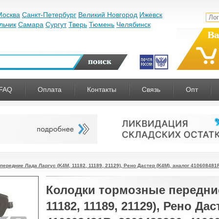
Москва
Санкт-Петербург
Великий Новгород
Ижевск
льчик
Самара
Сургут
Тверь
Тюмень
Челябинск
Ва
FAQ
Оплата
Контакты
Связь
Опт
передние Лада Ларгус (K4M, 11182, 11189, 21129), Рено Дастер (K4M), аналог 41060848
Колодки тормозные передние
11182, 11189, 21129), Рено Да