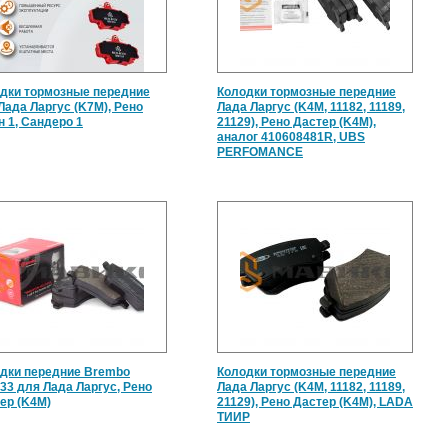
дки тормозные передние
Колодки тормозные передние
Лада Ларгус (K7M), Рено
Лада Ларгус (K4M, 11182, 11189,
н 1, Сандеро 1
21129), Рено Дастер (K4M),
аналог 410608481R, UBS
PERFOMANCE
дки передние Brembo
Колодки тормозные передние
33 для Лада Ларгус, Рено
Лада Ларгус (K4M, 11182, 11189,
ер (K4M)
21129), Рено Дастер (K4M), LADA
ТИИР