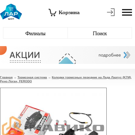
Корзина
Филиалы
Поиск
Главная
→
Тормозная система
→
Колодки тормозные передние на Лада Ларгус (K7M),
Рено Логан, FERODO