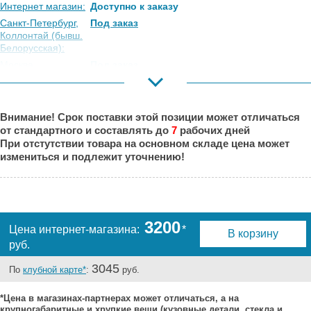
Интернет магазин:
Доступно к заказу
Санкт-Петербург,
Под заказ
Коллонтай (бывш.
Белорусская):
Москва,
Под заказ
Коровинское
Шоссе:
Москва, Южный
Под заказ
Внимание! Срок поставки этой позиции может отличаться
Порт:
от стандартного и составлять до
7
рабочих дней
Великий Новгород:
Под заказ
При отстутствии товара на основном складе цена может
Краснодар:
Под заказ
измениться и подлежит уточнению!
Нальчик:
Под заказ
Самара:
Под заказ
Тверь:
Под заказ
Тюмень:
Под заказ
3200
Цена интернет-магазина:
*
В корзину
Челябинск:
Под заказ
руб.
3045
По
клубной карте*
:
руб.
*Цена в магазинах-партнерах может отличаться, а на
крупногабаритные и хрупкие вещи (кузовные детали, стекла и