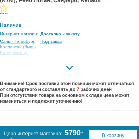
(K7M), Рено Логан, Сандеро, Renault
Наличие
Интернет магазин:
Доступно к заказу
Санкт-Петербург,
Под заказ
Коллонтай (бывш.
Белорусская):
Москва,
Под заказ
Коровинское
Шоссе:
Москва, Южный
Под заказ
Внимание! Срок поставки этой позиции может отличаться
Порт:
от стандартного и составлять до
7
рабочих дней
Великий Новгород:
Под заказ
При отстутствии товара на основном складе цена может
Краснодар:
Под заказ
измениться и подлежит уточнению!
Нальчик:
Под заказ
Самара:
Под заказ
Тверь:
Под заказ
Тюмень:
Под заказ
5790
Цена интернет-магазина:
*
В корзину
Челябинск:
Под заказ