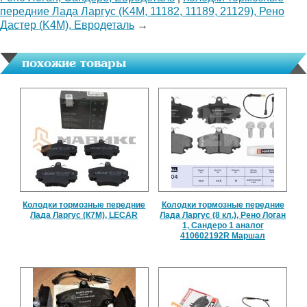
передние Лада Ларгус (K4M, 11182, 11189, 21129), Рено
Дастер (K4M), Евродеталь
→
похожие товары
Колодки тормозные передние
Колодки тормозные передние
Лада Ларгус (К7М), LECAR
Лада Ларгус (8 кл.), Рено Логан
1, Сандеро 1 аналог
410602192R Маршал