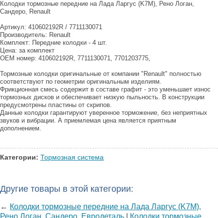
Колодки тормозные передние на Лада Ларгус (K7M), Рено Логан,
Сандеро, Renault
Артикул: 410602192R / 7711130071
Производитель: Renault
Комплект: Передние колодки - 4 шт.
Цена: за комплект
OEM номер: 410602192R, 7711130071, 7701203775,
Тормозные колодки оригинальные от компании "Renault" полностью
соответствуют по геометрии оригинальным изделиям.
Фрикционная смесь содержит в составе графит - это уменьшает износ
тормозных дисков и обеспечивает низкую пыльность. В конструкции
предусмотрены пластины от скрипов.
Данные колодки гарантируют уверенное торможение, без неприятных
звуков и вибрации. А приемлемая цена является приятным
дополнением.
Категории:
Тормозная система
Другие товары в этой категории:
←
Колодки тормозные передние на Лада Ларгус (K7M),
Рено Логан, Сандеро, Евродеталь
|
Колодки тормозные