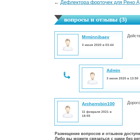
←
Дефлектора форточек для Рено А
вопросы и отзывы (
3
)
Действ
Mrminnibaev
3 июня 2020 в 03:44
Admin
3 июня 2020 в 13:50
Дорого
Archerrobin100
11 февраля 2021 в
18:55
Размещение вопросов и отзывов доступн
Либо вы можете связаться с нами
без ре