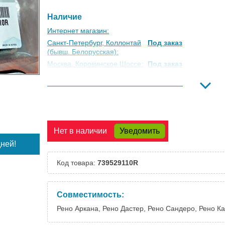
Наличие
Интернет магазин:
Санкт-Петербург, Коллонтай
Под заказ
(бывш. Белорусская):
Москва, Коровинское Шоссе:
Под заказ
Москва, Южный Порт:
Под заказ
Великий Новгород:
Под заказ
Краснодар:
Под заказ
Нальчик:
Под заказ
Самара:
Под заказ
Нет в наличии
Уведомить
Тверь:
Под заказ
ней!
Тюмень:
Под заказ
Челябинск:
Под заказ
Код товара:
739529110R
Совместимость:
Рено Аркана, Рено Дастер, Рено Сандеро, Рено Ка