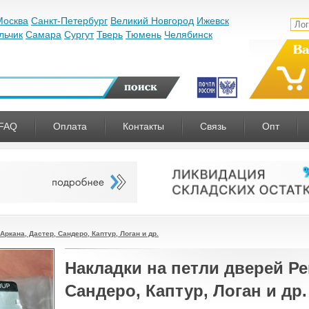
Москва
Санкт-Петербург
Великий Новгород
Ижевск
льчик
Самара
Сургут
Тверь
Тюмень
Челябинск
Ва
FAQ
Оплата
Контакты
Связь
Опт
Аркана, Дастер, Сандеро, Каптур, Логан и др.
Накладки на петли дверей Ре
Сандеро, Каптур, Логан и др.