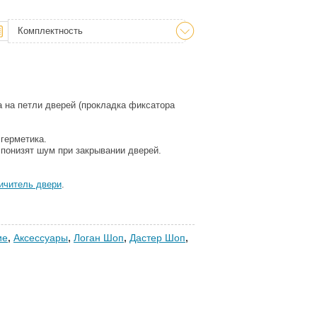
Комплектность
а на петли дверей (прокладка фиксатора
 герметика.
 понизят шум при закрывании дверей.
ничитель двери
.
ие
,
Аксессуары
,
Логан Шоп
,
Дастер Шоп
,