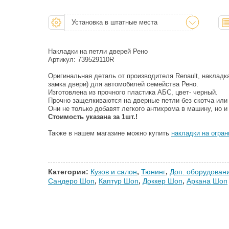
Установка в штатные места
Накладки на петли дверей Рено
Артикул: 739529110R
Оригинальная деталь от производителя Renault, накладк
замка двери) для автомобилей семейства Рено.
Изготовлена из прочного пластика АБС, цвет- черный.
Прочно защелкиваются на дверные петли без скотча или
Они не только добавят легкого антихрома в машину, но и
Стоимость указана за 1шт.!
Также в нашем магазине можно купить
н
акладки на огра
Категории:
Кузов и салон
,
Тюнинг
,
Доп. оборудован
Сандеро Шоп
,
Каптур Шоп
,
Доккер Шоп
,
Аркана Шоп