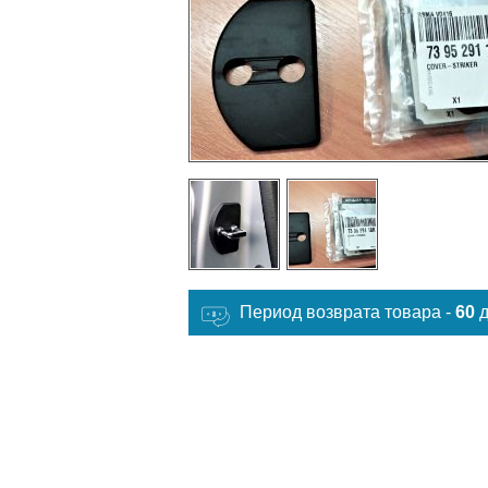
Период возврата товара -
60
д