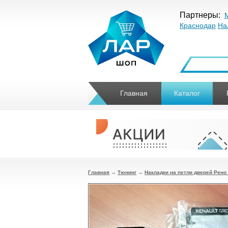
Партнеры:
Краснодар
На
Главная
Каталог
Главная
→
Тюнинг
→
Накладки на петли дверей Рено 