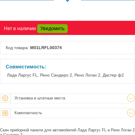
Шоссе:
Москва, Южный
Под заказ
Порт:
Великий Новгород:
Под заказ
Нет в наличии
Уведомить
Краснодар:
Под заказ
Нальчик:
Под заказ
Самара:
Под заказ
Код товара:
M01LRFL00374
Тверь:
Под заказ
Тюмень:
Под заказ
Челябинск:
Под заказ
Совместимость:
Лада Ларгус FL, Рено Сандеро 2, Рено Логан 2, Дастер ф2
Установка в штатные места
Комплектность
Скин приборной панели для автомобилей Лада Ларгус FL и Рено Логан 2
и Сандеро 2.