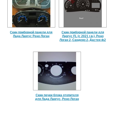
Скин приборной панели для
Скин приборной панели для
Лада Ларгус Рено Логан
Ларгус FL (с 2021 г.в-), Рено
Логан 2, Сандеро 2, Дастер ф2
Скин печки блока отопителя
для Лада Ларгус, Рено Логан