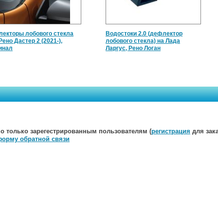
екторы лобового стекла
Водостоки 2.0 (дефлектор
Рено Дастер 2 (2021-),
лобового стекла) на Лада
инал
Ларгус, Рено Логан
о только зарегестрированным пользователям (
регистрация
для зака
форму обратной связи