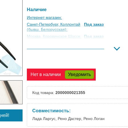
Наличие
Интернет магазин:
Санкт-Петербург, Коллонтай
Под заказ
(бывш. Белорусская):
Москва, Коровинское Шоссе:
Под заказ
Москва, Южный Порт:
Под заказ
Великий Новгород:
Под заказ
Краснодар:
Под заказ
Нальчик:
Под заказ
Самара:
Под заказ
Нет в наличии
Уведомить
Тверь:
Под заказ
Тюмень:
Под заказ
Челябинск:
Под заказ
Код товара:
2000000021355
Совместимость:
ней!
Лада Ларгус, Рено Дастер, Рено Логан