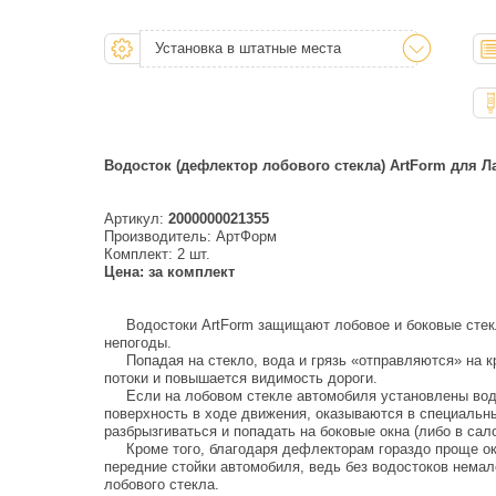
Установка в штатные места
Водосток (дефлектор лобового стекла) ArtForm для Ла
Артикул:
2000000021355
Производитель: АртФорм
Комплект: 2 шт.
Цена: за комплект
Водостоки ArtForm защищают лобовое и боковые стек
непогоды.
Попадая на стекло, вода и грязь «отправляются» на 
потоки и повышается видимость дороги.
Если на лобовом стекле автомобиля установлены водос
поверхность в ходе движения, оказываются в специальны
разбрызгиваться и попадать на боковые окна (либо в сал
Кроме того, благодаря дефлекторам гораздо проще ок
передние стойки автомобиля, ведь без водостоков немало
лобового стекла.