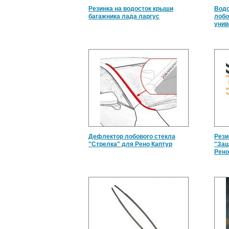
Резинка на водосток крыши
Водо
багажника лада ларгус
лобо
уни
Дефлектор лобового стекла
Рези
"Стрелка" для Рено Каптур
"Защ
Рено