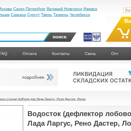
Москва
Санкт-Петербург
Великий Новгород
Ижевск
льчик
Самара
Сургут
Тверь
Тюмень
Челябинск
Ва
FAQ
Оплата
Контакты
Связь
Опт
ого стекла) ArtForm для Лада Ларгус, Рено Дастер, Логан
Водосток (дефлектор лобовог
Лада Ларгус, Рено Дастер, Л