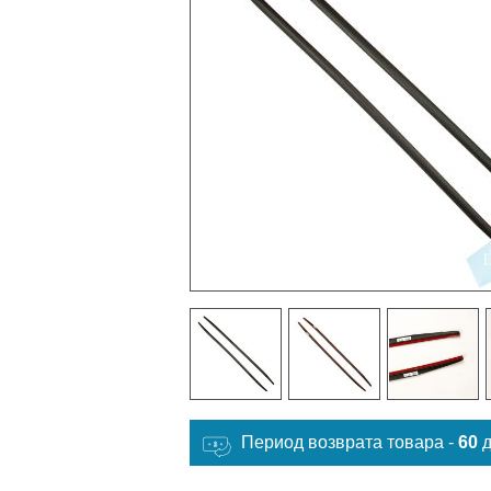
Период возврата товара -
60
д