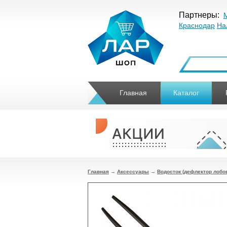
Партнеры:
Краснодар
На
Главная
Каталог
Главная
→
Аксессуары
→
Водосток (дефлектор лобов