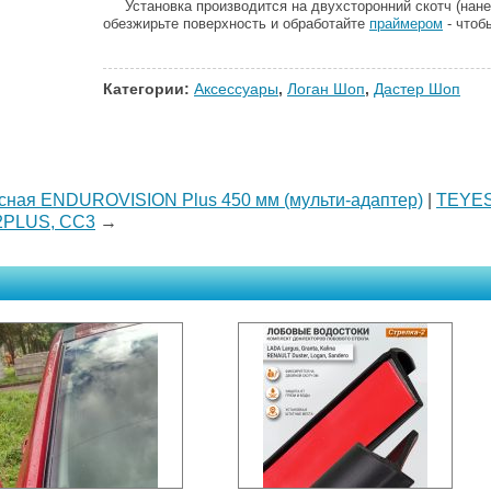
Установка производится на двухсторонний скотч (нане
обезжирьте поверхность и обработайте
праймером
- чтоб
Категории:
Аксессуары
,
Логан Шоп
,
Дастер Шоп
асная ENDUROVISION Plus 450 мм (мульти-адаптер)
|
TEYES 
2PLUS, CC3
→