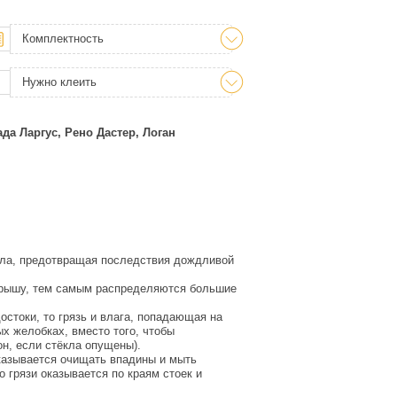
Комплектность
Нужно клеить
да Ларгус, Рено Дастер, Логан
ла, предотвращая последствия дождливой
крышу, тем самым распределяются большие
токи, то грязь и влага, попадающая на
х желобках, вместо того, чтобы
он, если стёкла опущены).
азывается очищать впадины и мыть
 грязи оказывается по краям стоек и