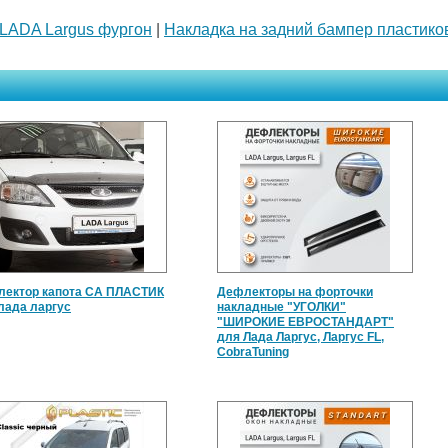
LADA Largus фургон
|
Накладка на задний бампер пластико
ектор капота СА ПЛАСТИК
Дефлекторы на форточки
лада ларгус
накладные "УГОЛКИ"
"ШИРОКИЕ ЕВРОСТАНДАРТ"
для Лада Ларгус, Ларгус FL,
CobraTuning