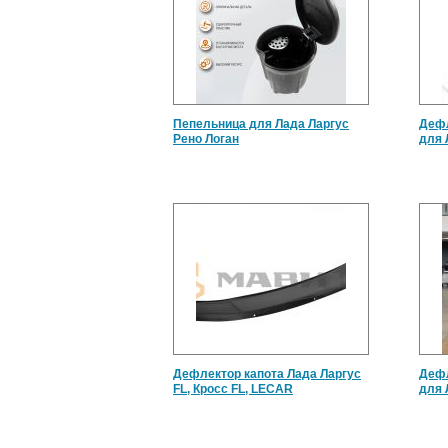
Пепельница для Лада Ларгус
Дефл
Рено Логан
для 
Дефлектор капота Лада Ларгус
Дефл
FL, Кросс FL, LECAR
для 