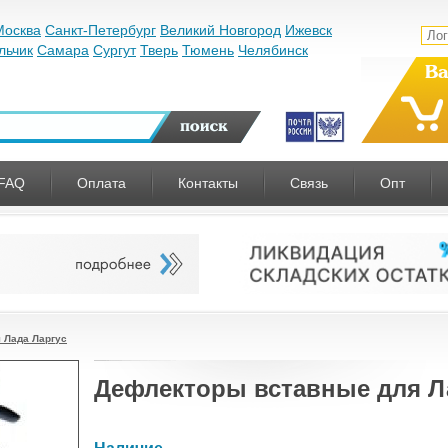
Москва
Санкт-Петербург
Великий Новгород
Ижевск
льчик
Самара
Сургут
Тверь
Тюмень
Челябинск
Ва
FAQ
Оплата
Контакты
Связь
Опт
 Лада Ларгус
Дефлекторы вставные для Л