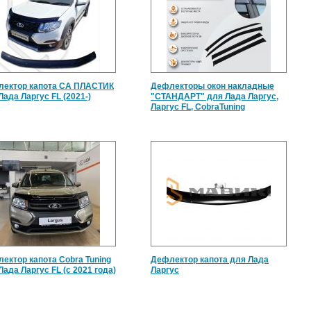
ектор капота СА ПЛАСТИК
Дефлекторы окон накладные
Лада Ларгус FL (2021-)
"СТАНДАРТ" для Лада Ларгус,
Ларгус FL, CobraTuning
ектор капота Cobra Tuning
Дефлектор капота для Лада
Лада Ларгус FL (c 2021 года)
Ларгус