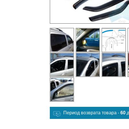
Период возврата товара -
60
д