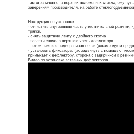
там ограниченно, в верхних положениях стекла, ему чут
заверениям производителя, на работе стеклоподъемников
Инструкция по установке:
- отчистить внутреннюю часть уплотнительной резинки, 
тряпки.
- снять защитную ленту с двойного скотча
- завести сначала верхнюю часть дефлектора
- потом нижнюю подворачивая носик (рекомендуем предв
- установить фиксаторы, (их задвинуть с помощью плоско
примыкает к дефлектору, сторона с задирчиком к резинки
Видео по установке вставных дефлекторов