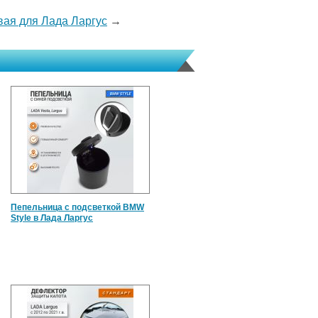
вая для Лада Ларгус
→
Пепельница с подсветкой BMW
Style в Лада Ларгус