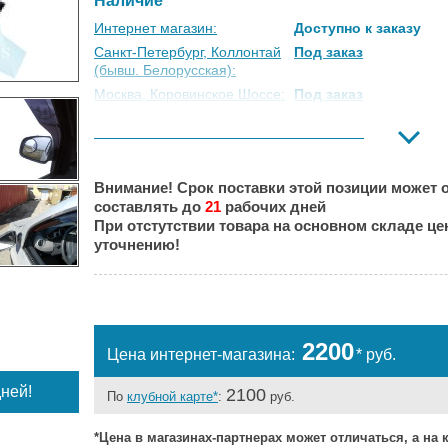
Наличие
Интернет магазин:
Доступно к заказу
Санкт-Петербург, Коллонтай
Под заказ
(бывш. Белорусская):
Москва, Коровинское Шоссе:
Под заказ
Москва, Южный Порт:
Под заказ
Великий Новгород:
Есть
Краснодар:
Под заказ
Внимание! Срок поставки этой позиции может о
Нальчик:
Под заказ
составлять до
21
рабочих дней
Самара:
Под заказ
При отстутствии товара на основном складе ц
Тверь:
Под заказ
уточнению!
Тюмень:
Под заказ
Челябинск:
Под заказ
2200
Цена интернет-магазина:
* руб.
ней!
2100
По
клубной карте*
:
руб.
*Цена в магазинах-партнерах может отличаться, а на