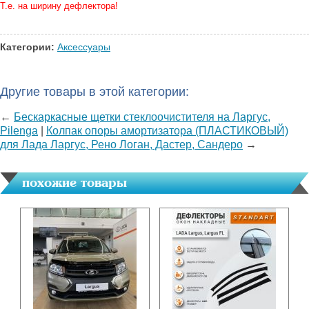
Т.е. на ширину дефлектора!
Категории:
Аксессуары
Другие товары в этой категории:
←
Бескаркасные щетки стеклоочистителя на Ларгус,
Pilenga
|
Колпак опоры амортизатора (ПЛАСТИКОВЫЙ)
для Лада Ларгус, Рено Логан, Дастер, Сандеро
→
похожие товары