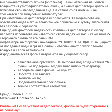
высококачественного акрила (оргстекла). Такой материал не боится
воздействия ультрафиолетовых лучей, а значит дефлекторы долго не
потеряют свой первозданный вид. Не становиться ломким и не
трескается при минусовых температурах.
При изготовлении дефлекторов используется 3D моделирование,
обеспечивающее максимально точное прилегание к кузову автомобиля,
без зазоров и перекосов.
Еще одним фактором надежности крепления дефлекторов к кузову
является использование известного своей надежностью и качеством 2х
стороннего скотча от компании 3М.
Дефлекторы на форточки накладные "УГОЛКИ" "СТАНДАРТ" защищают
от попадания воды и грязи в салон и обеспечивают приток свежего
воздуха в салон автомобиля.
Аэродинамическая форма ветровиков не ухудшает обзор.
Качественное оргстекло. Не выгорает под воздействием УФ-
лучей, не подвержен воздействию низких температур;
Аэродинамичная форма, не шумят;
Простота в установке;
Экологичность;
Продолжительный срок службы.
Точное соответствие геометрии.
Бренд:
Cobra Tuning
Материал:
Оргстекло, Акрил
Внимание! После установки дефлектора, форточки будут открываться
на половину!