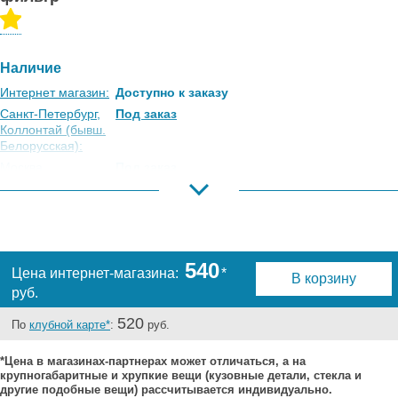
Наличие
Интернет магазин:
Доступно к заказу
Санкт-Петербург,
Под заказ
Коллонтай (бывш.
Белорусская):
Москва,
Под заказ
Коровинское
Шоссе:
Москва, Южный
Под заказ
Порт:
Великий Новгород:
Под заказ
540
Цена интернет-магазина:
*
В корзину
Краснодар:
Под заказ
руб.
Нальчик:
Под заказ
Самара:
Под заказ
520
По
клубной карте*
:
руб.
Тверь:
Под заказ
*Цена в магазинах-партнерах может отличаться, а на
Тюмень:
Под заказ
крупногабаритные и хрупкие вещи (кузовные детали, стекла и
Челябинск:
Под заказ
другие подобные вещи) рассчитывается индивидуально.