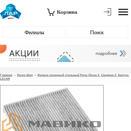
Корзина
Филиалы
Поиск
Главная
→
Логан Шоп
→
Фильтр салонный угольный Рено Логан 2, Сандеро 2, Каптур,
LECAR