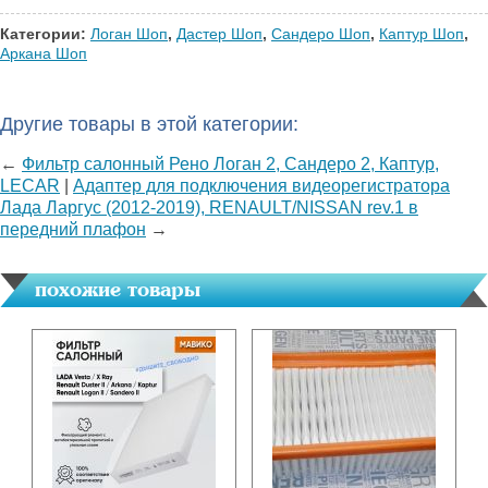
Категории:
Логан Шоп
,
Дастер Шоп
,
Сандеро Шоп
,
Каптур Шоп
,
Аркана Шоп
Другие товары в этой категории:
←
Фильтр салонный Рено Логан 2, Сандеро 2, Каптур,
LECAR
|
Адаптер для подключения видеорегистратора
Лада Ларгус (2012-2019), RENAULT/NISSAN rev.1 в
передний плафон
→
похожие товары