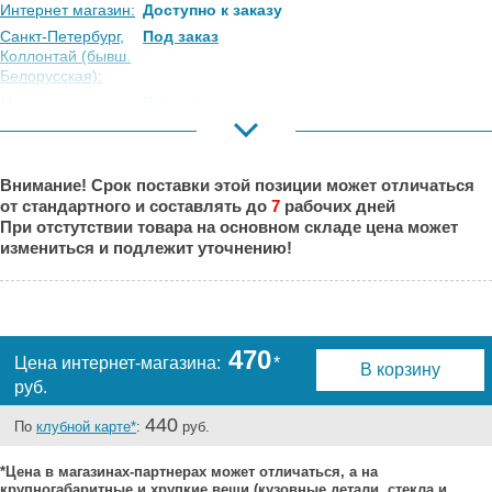
Интернет магазин:
Доступно к заказу
Санкт-Петербург,
Под заказ
Коллонтай (бывш.
Белорусская):
Москва,
Под заказ
Коровинское
Шоссе:
Москва, Южный
Под заказ
Внимание! Срок поставки этой позиции может отличаться
Порт:
от стандартного и составлять до
7
рабочих дней
Великий Новгород:
Под заказ
При отстутствии товара на основном складе цена может
Краснодар:
Под заказ
измениться и подлежит уточнению!
Нальчик:
Есть
Самара:
Под заказ
Тверь:
Есть
Тюмень:
Под заказ
470
Цена интернет-магазина:
*
В корзину
Челябинск:
Под заказ
руб.
440
По
клубной карте*
:
руб.
*Цена в магазинах-партнерах может отличаться, а на
крупногабаритные и хрупкие вещи (кузовные детали, стекла и