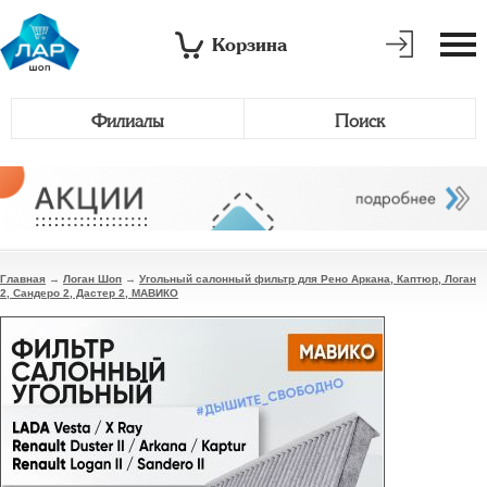
Корзина
Филиалы
Поиск
Главная
→
Логан Шоп
→
Угольный салонный фильтр для Рено Аркана, Каптюр, Логан
2, Сандеро 2, Дастер 2, МАВИКО