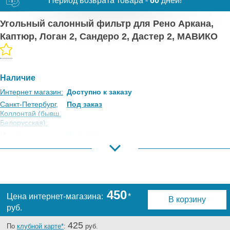
Период возврата товара -
60
дней!
Угольный салонный фильтр для Рено Аркана,
Каптюр, Логан 2, Сандеро 2, Дастер 2, МАВИКО
Наличие
Интернет магазин:
Доступно к заказу
Санкт-Петербург,
Под заказ
Коллонтай (бывш.
Белорусская):
Москва,
Под заказ
Коровинское
Шоссе:
Москва, Южный
Под заказ
Порт:
Великий Новгород:
Под заказ
450
Цена интернет-магазина:
*
В корзину
Краснодар:
Под заказ
руб.
Нальчик:
Под заказ
Самара:
Есть
425
По
клубной карте*
:
руб.