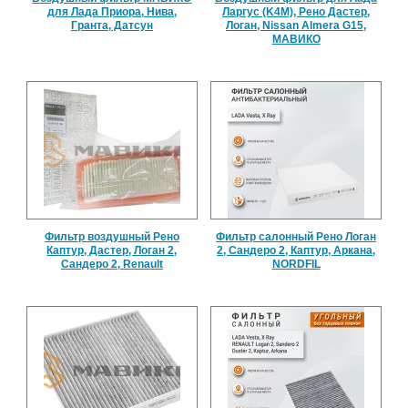
для Лада Приора, Нива,
Ларгус (K4M), Рено Дастер,
Гранта, Датсун
Логан, Nissan Almera G15,
МАВИКО
Фильтр воздушный Рено
Фильтр салонный Рено Логан
Каптур, Дастер, Логан 2,
2, Сандеро 2, Каптур, Аркана,
Сандеро 2, Renault
NORDFIL