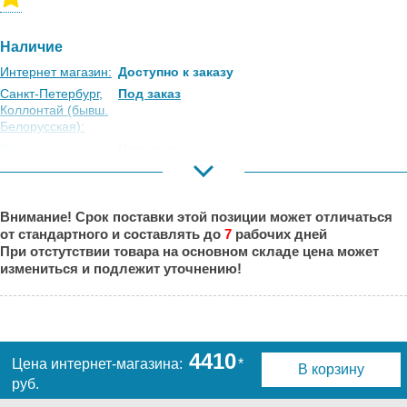
Наличие
Интернет магазин:
Доступно к заказу
Санкт-Петербург,
Под заказ
Коллонтай (бывш.
Белорусская):
Москва,
Под заказ
Коровинское
Шоссе:
Москва, Южный
Под заказ
Внимание! Срок поставки этой позиции может отличаться
Порт:
от стандартного и составлять до
7
рабочих дней
Великий Новгород:
Под заказ
При отстутствии товара на основном складе цена может
Краснодар:
Под заказ
измениться и подлежит уточнению!
Нальчик:
Под заказ
Самара:
Под заказ
Тверь:
Под заказ
Тюмень:
Под заказ
4410
Цена интернет-магазина:
*
В корзину
Челябинск:
Под заказ
руб.